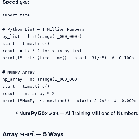
Speed ફરક:
import time

# Python List — 1 Million Numbers

py_list = list(range(1_000_000))

start = time.time()

result = [x * 2 for x in py_list]

print(f"List: {time.time() - start:.3f}s")  # ~0.100s

# NumPy Array

np_array = np.arange(1_000_000)

start = time.time()

result = np_array * 2

⚡
NumPy 50x ઝડપ
— AI Training Millions of Number
Array બનાવો — 5 Ways