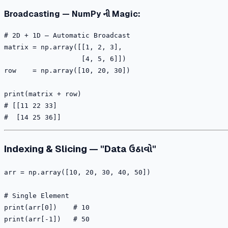
Broadcasting — NumPy ની Magic:
# 2D + 1D — Automatic Broadcast

matrix = np.array([[1, 2, 3],

                   [4, 5, 6]])

row    = np.array([10, 20, 30])

print(matrix + row)

# [[11 22 33]

Indexing & Slicing — "Data ઉઠાવો"
arr = np.array([10, 20, 30, 40, 50])

# Single Element

print(arr[0])    # 10

print(arr[-1])   # 50
