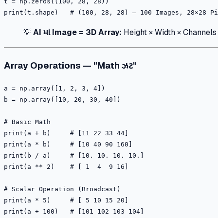
t = np.zeros((100, 28, 28))

💡
AI માં Image = 3D Array:
Height × Width × Channels
Array Operations — "Math ઝટ"
a = np.array([1, 2, 3, 4])

b = np.array([10, 20, 30, 40])

# Basic Math

print(a + b)     # [11 22 33 44]

print(a * b)     # [10 40 90 160]

print(b / a)     # [10. 10. 10. 10.]

print(a ** 2)    # [ 1  4  9 16]

# Scalar Operation (Broadcast)

print(a * 5)     # [ 5 10 15 20]
