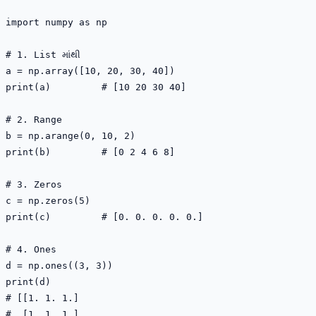
import numpy as np

# 1. List માંથી

a = np.array([10, 20, 30, 40])

print(a)         # [10 20 30 40]

# 2. Range

b = np.arange(0, 10, 2)

print(b)         # [0 2 4 6 8]

# 3. Zeros

c = np.zeros(5)

print(c)         # [0. 0. 0. 0. 0.]

# 4. Ones

d = np.ones((3, 3))

print(d)

# [[1. 1. 1.]

#  [1. 1. 1.]
