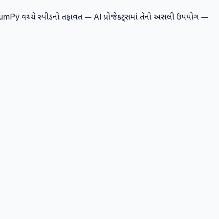
mPy વચ્ચે સ્પીડનો તફાવત — AI પ્રોજેક્ટ્સમાં તેનો અસલી ઉપયોગ —