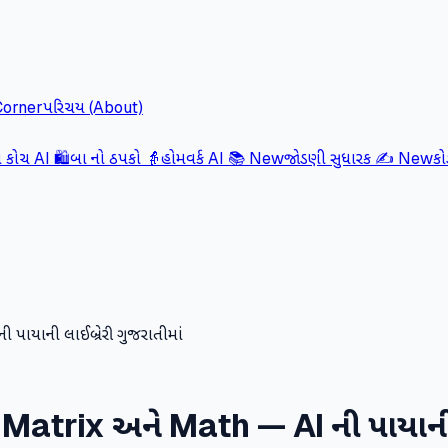
Corner
પરિચય (About)
કોચ AI 🛍️
બા નો ઠપકો 👵
હોમવર્ક AI 📚
New
જોડણી સુધારક ✍️
New
ક
પાયાની લાઈબ્રેરી ગુજરાતીમાં
 Matrix અને Math — AI ની પાયાની લ