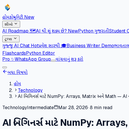
હોમ
કોમ્યુનિટી
New
શીખો
AI Roadmap 🗺️
AI થી શું શક્ય છે?
New
Python ગુજરાતી
Student 
ટૂલ્સ
ગુજ્જુ AI Chat
Hot
પ્રવેશ સારથી 🎓
Business Writer Demo
ભાવતાલ 
Flashcards
Python Editor
Pro
✨
WhatsApp Group
વાંચવાનું શરૂ કરો
બધા વિષયો
હોમ
Technology
AI બિગિનર્સ માટે NumPy: Arrays, Matrix અને Math — AI ની 
Technology
Intermediate
Mar 28, 2026
·
8 min read
AI બિગિનર્સ માટે NumPy: Arrays,