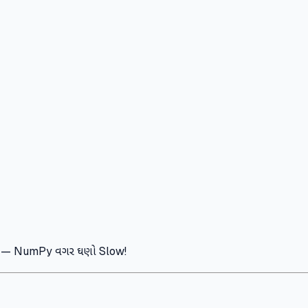
s — NumPy વગર ઘણો Slow!