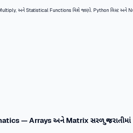
ltiply, અને Statistical Functions વિશે જાણો. Python લિસ્ટ અને Nu
tics — Arrays અને Matrix સરળ ગુજરાતીમાં