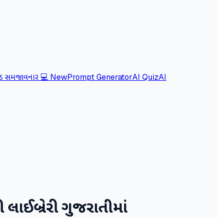
ોડ સમજાવનાર 💻
New
Prompt Generator
AI Quiz
AI
ાઈબ્રેરી ગુજરાતીમાં