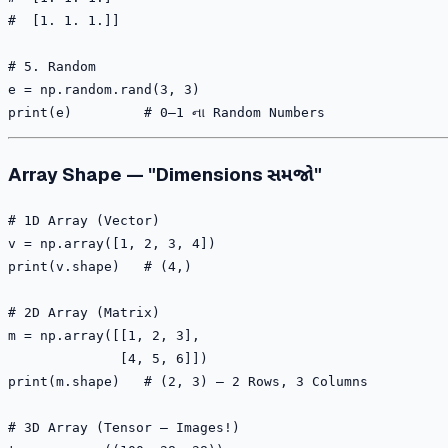
#  [1. 1. 1.]]

# 5. Random

e = np.random.rand(3, 3)

Array Shape — "Dimensions સમજો"
# 1D Array (Vector)

v = np.array([1, 2, 3, 4])

print(v.shape)   # (4,)

# 2D Array (Matrix)

m = np.array([[1, 2, 3],

              [4, 5, 6]])

print(m.shape)   # (2, 3) — 2 Rows, 3 Columns

# 3D Array (Tensor — Images!)
