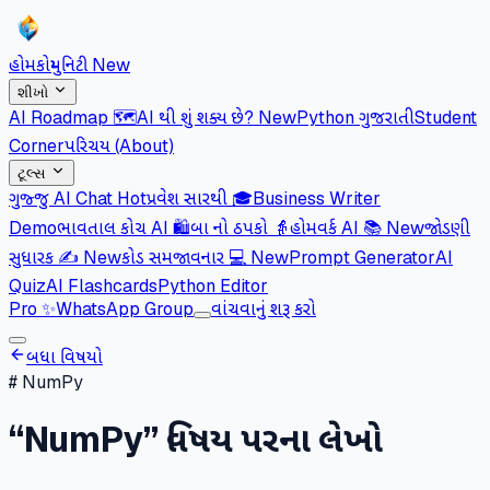
હોમ
કોમ્યુનિટી
New
શીખો
AI Roadmap 🗺️
AI થી શું શક્ય છે?
New
Python ગુજરાતી
Student
Corner
પરિચય (About)
ટૂલ્સ
ગુજ્જુ AI Chat
Hot
પ્રવેશ સારથી 🎓
Business Writer
Demo
ભાવતાલ કોચ AI 🛍️
બા નો ઠપકો 👵
હોમવર્ક AI 📚
New
જોડણી
સુધારક ✍️
New
કોડ સમજાવનાર 💻
New
Prompt Generator
AI
Quiz
AI Flashcards
Python Editor
Pro
✨
WhatsApp Group
વાંચવાનું શરૂ કરો
બધા વિષયો
#
NumPy
“
NumPy
” વિષય પરના લેખો