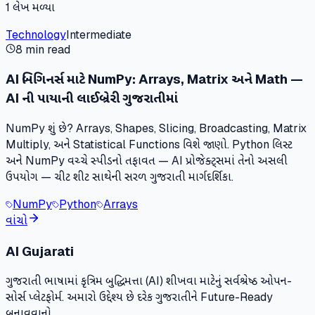
1
લેખ મળ્યા
Technology
Intermediate
8 min read
AI બિગિનર્સ માટે NumPy: Arrays, Matrix અને Math —
AI ની પાયાની લાઈબ્રેરી ગુજરાતીમાં
NumPy શું છે? Arrays, Shapes, Slicing, Broadcasting, Matrix
Multiply, અને Statistical Functions વિશે જાણો. Python લિસ્ટ
અને NumPy વચ્ચે સ્પીડનો તફાવત — AI પ્રોજેક્ટ્સમાં તેનો અસલી
ઉપયોગ — ચીટ શીટ સાથેની સરળ ગુજરાતી માર્ગદર્શિકા.
NumPy
Python
Arrays
વાંચો
AI Gujarati
ગુજરાતી ભાષામાં કૃત્રિમ બુદ્ધિમત્તા (AI) શીખવા માટેનું સર્વશ્રેષ્ઠ ઓપન-
સોર્સ પ્લેટફોર્મ. અમારો ઉદ્દેશ્ય છે દરેક ગુજરાતીને Future-Ready
બનાવવાનો.