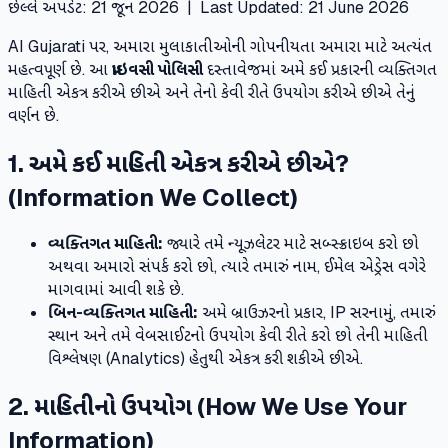
છેલ્લે અપડેટ: 21 જૂન 2026 | Last Updated: 21 June 2026
AI Gujarati પર, અમારા મુલાકાતીઓની ગોપનીયતા અમારા માટે અત્યંત
મહત્વપૂર્ણ છે. આ
પ્રાઇવસી પોલિસી
દસ્તાવેજમાં અમે કઈ પ્રકારની વ્યક્તિગત
માહિતી એકત્ર કરીએ છીએ અને તેનો કેવી રીતે ઉપયોગ કરીએ છીએ તેનું
વર્ણન છે.
1. અમે કઈ માહિતી એકત્ર કરીએ છીએ?
(Information We Collect)
વ્યક્તિગત માહિતી:
જ્યારે તમે ન્યૂઝલેટર માટે સબ્સ્ક્રાઇબ કરો છો
અથવા અમારો સંપર્ક કરો છો, ત્યારે તમારું નામ, ઈમેલ એડ્રેસ વગેરે
માગવામાં આવી શકે છે.
બિન-વ્યક્તિગત માહિતી:
અમે બ્રાઉઝરનો પ્રકાર, IP સરનામું, તમારું
સ્થાન અને તમે વેબસાઈટનો ઉપયોગ કેવી રીતે કરો છો તેની માહિતી
વિશ્લેષણ (Analytics) હેતુથી એકત્ર કરી શકીએ છીએ.
2. માહિતીનો ઉપયોગ (How We Use Your
Information)