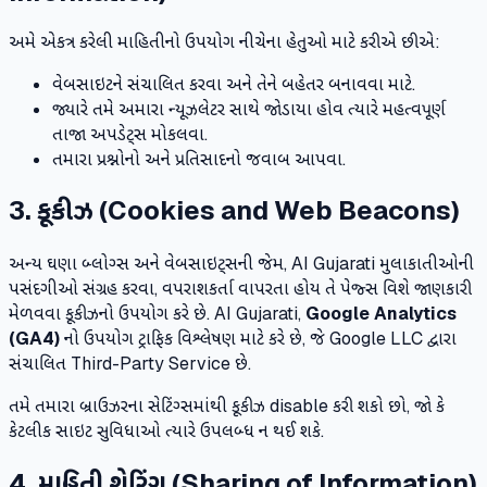
અમે એકત્ર કરેલી માહિતીનો ઉપયોગ નીચેના હેતુઓ માટે કરીએ છીએ:
વેબસાઇટને સંચાલિત કરવા અને તેને બહેતર બનાવવા માટે.
જ્યારે તમે અમારા ન્યૂઝલેટર સાથે જોડાયા હોવ ત્યારે મહત્વપૂર્ણ
તાજા અપડેટ્સ મોકલવા.
તમારા પ્રશ્નોનો અને પ્રતિસાદનો જવાબ આપવા.
3. કૂકીઝ (Cookies and Web Beacons)
અન્ય ઘણા બ્લોગ્સ અને વેબસાઇટ્સની જેમ, AI Gujarati મુલાકાતીઓની
પસંદગીઓ સંગ્રહ કરવા, વપરાશકર્તા વાપરતા હોય તે પેજ્સ વિશે જાણકારી
મેળવવા કૂકીઝનો ઉપયોગ કરે છે. AI Gujarati,
Google Analytics
(GA4)
નો ઉપયોગ ટ્રાફિક વિશ્લેષણ માટે કરે છે, જે Google LLC દ્વારા
સંચાલિત Third-Party Service છે.
તમે તમારા બ્રાઉઝરના સેટિંગ્સમાંથી કૂકીઝ disable કરી શકો છો, જો કે
કેટલીક સાઇટ સુવિધાઓ ત્યારે ઉપલબ્ધ ન થઈ શકે.
4. માહિતી શેરિંગ (Sharing of Information)