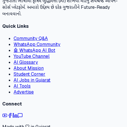
ગુજરાતી ભાષામાં કૃત્રિમ બુદ્ધિમત્તા (AI) શીખવા માટેનું સર્વશ્રેષ્ઠ ઓપન-
સોર્સ પ્લેટફોર્મ. અમારો ઉદ્દેશ્ય છે દરેક ગુજરાતીને Future-Ready
બનાવવાનો.
Quick Links
Community Q&A
WhatsApp Community
🤖 WhatsApp AI Bot
YouTube Channel
AI Glossary
About Mission
Student Corner
AI Jobs in Gujarat
AI Tools
Advertise
Connect
Made with
in Gujarat