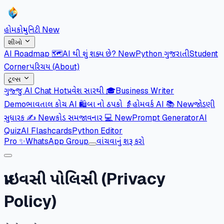
હોમ
કોમ્યુનિટી
New
શીખો
AI Roadmap 🗺️
AI થી શું શક્ય છે?
New
Python ગુજરાતી
Student
Corner
પરિચય (About)
ટૂલ્સ
ગુજ્જુ AI Chat
Hot
પ્રવેશ સારથી 🎓
Business Writer
Demo
ભાવતાલ કોચ AI 🛍️
બા નો ઠપકો 👵
હોમવર્ક AI 📚
New
જોડણી
સુધારક ✍️
New
કોડ સમજાવનાર 💻
New
Prompt Generator
AI
Quiz
AI Flashcards
Python Editor
Pro
✨
WhatsApp Group
વાંચવાનું શરૂ કરો
પ્રાઇવસી પોલિસી
(Privacy
Policy)