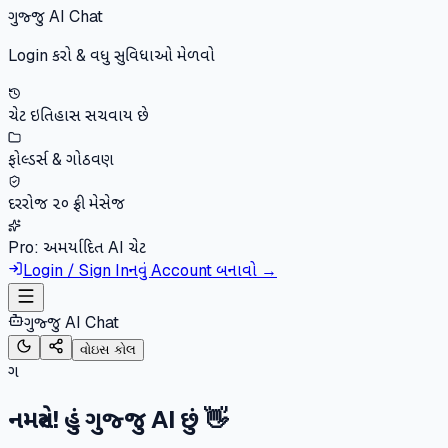
ગુજ્જુ AI Chat
Login કરો & વધુ સુવિધાઓ મેળવો
ચેટ ઇતિહાસ સચવાય છે
ફોલ્ડર્સ & ગોઠવણ
દરરોજ ૨૦ ફ્રી મેસેજ
Pro: અમર્યાદિત AI ચેટ
Login / Sign In
નવું Account બનાવો →
ગુજ્જુ AI Chat
વોઇસ કોલ
ગ
નમસ્તે! હું ગુજ્જુ AI છું 👋