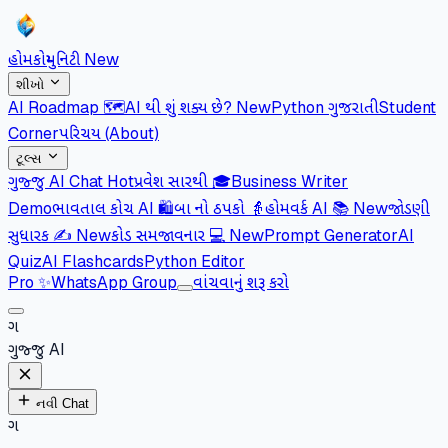
હોમ
કોમ્યુનિટી
New
શીખો
AI Roadmap 🗺️
AI થી શું શક્ય છે?
New
Python ગુજરાતી
Student
Corner
પરિચય (About)
ટૂલ્સ
ગુજ્જુ AI Chat
Hot
પ્રવેશ સારથી 🎓
Business Writer
Demo
ભાવતાલ કોચ AI 🛍️
બા નો ઠપકો 👵
હોમવર્ક AI 📚
New
જોડણી
સુધારક ✍️
New
કોડ સમજાવનાર 💻
New
Prompt Generator
AI
Quiz
AI Flashcards
Python Editor
Pro
✨
WhatsApp Group
વાંચવાનું શરૂ કરો
ગ
ગુજ્જુ AI
નવી Chat
ગ