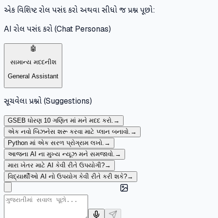
એક વિશિષ્ટ રોલ પસંદ કરો અથવા સીધો જ પ્રશ્ન પૂછો:
AI રોલ પસંદ કરો (Chat Personas)
🤖
સામાન્ય મદદનીશ
General Assistant
સૂચવેલા પ્રશ્નો (Suggestions)
GSEB ધોરણ 10 ગણિત માં મને મદદ કરો.
→
એક નવો બિઝનેસ શરૂ કરવા માટે પ્લાન બનાવો.
→
Python માં એક સરળ પ્રોગ્રામ લખો.
→
આજના AI ના મુખ્ય ન્યૂઝ મને સમજાવો.
→
મારા ખેતર માટે AI કેવી રીતે ઉપયોગી?
→
વિદ્યાર્થીઓ AI નો ઉપયોગ કેવી રીતે કરી શકે?
→