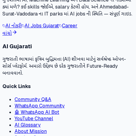
ક્યાં મળે? કઈ skills જોઈએ, salary કેટલી હોય, અને Ahmedabad-
Surat-Vadodara ના IT parks માં AI jobs ની સ્થિતિ — સંપૂર્ણ ગાઇડ.
AI નોકરી
AI Jobs Gujarat
Career
વાંચો
AI Gujarati
ગુજરાતી ભાષામાં કૃત્રિમ બુદ્ધિમત્તા (AI) શીખવા માટેનું સર્વશ્રેષ્ઠ ઓપન-
સોર્સ પ્લેટફોર્મ. અમારો ઉદ્દેશ્ય છે દરેક ગુજરાતીને Future-Ready
બનાવવાનો.
Quick Links
Community Q&A
WhatsApp Community
🤖 WhatsApp AI Bot
YouTube Channel
AI Glossary
About Mission