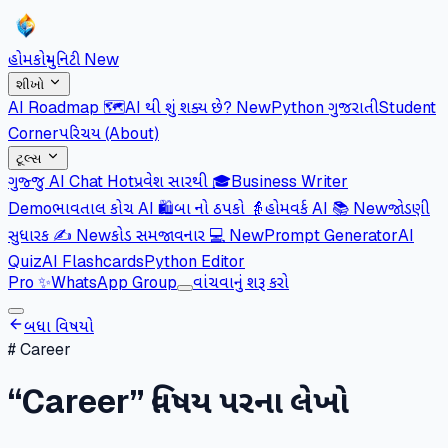
હોમ
કોમ્યુનિટી
New
શીખો
AI Roadmap 🗺️
AI થી શું શક્ય છે?
New
Python ગુજરાતી
Student
Corner
પરિચય (About)
ટૂલ્સ
ગુજ્જુ AI Chat
Hot
પ્રવેશ સારથી 🎓
Business Writer
Demo
ભાવતાલ કોચ AI 🛍️
બા નો ઠપકો 👵
હોમવર્ક AI 📚
New
જોડણી
સુધારક ✍️
New
કોડ સમજાવનાર 💻
New
Prompt Generator
AI
Quiz
AI Flashcards
Python Editor
Pro
✨
WhatsApp Group
વાંચવાનું શરૂ કરો
બધા વિષયો
#
Career
“
Career
” વિષય પરના લેખો