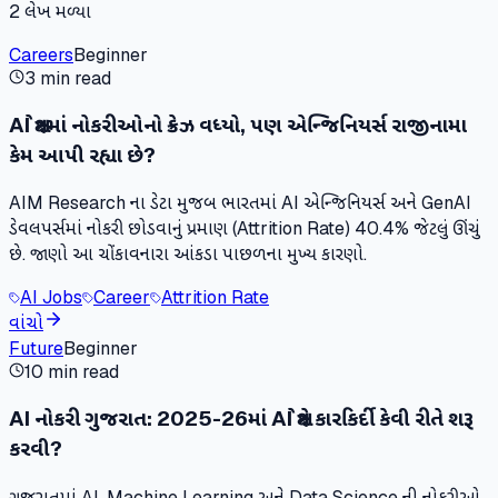
2
લેખ મળ્યા
Careers
Beginner
3 min read
AI ક્ષેત્રમાં નોકરીઓનો ક્રેઝ વધ્યો, પણ એન્જિનિયર્સ રાજીનામા
કેમ આપી રહ્યા છે?
AIM Research ના ડેટા મુજબ ભારતમાં AI એન્જિનિયર્સ અને GenAI
ડેવલપર્સમાં નોકરી છોડવાનું પ્રમાણ (Attrition Rate) 40.4% જેટલું ઊંચું
છે. જાણો આ ચોંકાવનારા આંકડા પાછળના મુખ્ય કારણો.
AI Jobs
Career
Attrition Rate
વાંચો
Future
Beginner
10 min read
AI નોકરી ગુજરાત: 2025-26માં AI ક્ષેત્રે કારકિર્દી કેવી રીતે શરૂ
કરવી?
ગુજરાતમાં AI, Machine Learning અને Data Science ની નોકરીઓ