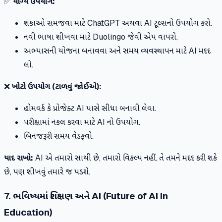
✅
યોગ્ય ઉપયોગ:
શંકાઓ સમજવા માટે ChatGPT અથવા AI ટૂલ્સનો ઉપયોગ કરો.
નવી ભાષા શીખવા માટે Duolingo જેવી એપ વાપરો.
અભ્યાસની યોજના બનાવવા અને સમય વ્યવસ્થાપન માટે AI મદદ
લો.
❌
ખોટો ઉપયોગ (ટાળવું જોઈએ):
હોમવર્ક કે પ્રોજેક્ટ AI પાસે સીધા બનાવી લેવા.
પરીક્ષામાં નકલ કરવા માટે AI નો ઉપયોગ.
બિનજરૂરી સમય વેડફવો.
યાદ રાખો:
AI એ તમારો સાથી છે, તમારો વિકલ્પ નહીં. તે તમને મદદ કરી શકે
છે, પણ શીખવું તમારે જ પડશે.
7. ભવિષ્યમાં શિક્ષણ અને AI (Future of AI in
Education)