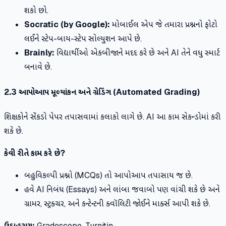
શકો છો.
Socratic (by Google):
મોબાઈલ એપ જે તમારા પ્રશ્નનો ફોટો
લઈને સ્ટેપ-બાય-સ્ટેપ સોલ્યુશન આપે છે.
Brainly:
વિદ્યાર્થીઓ એકબીજાને મદદ કરે છે અને AI તેને વધુ સ્માર્ટ
બનાવે છે.
2.3 આપોઆપ મૂલ્યાંકન અને ગ્રેડિંગ (Automated Grading)
શિક્ષકોને સેંકડો પેપર તપાસવામાં કલાકો લાગે છે. AI આ કામ સેકન્ડોમાં કરી
શકે છે.
કેવી રીતે કામ કરે છે?
બહુવિકલ્પી પ્રશ્નો (MCQs) તો આપોઆપ તપાસાય જ છે.
હવે AI નિબંધ (Essays) અને લાંબા જવાબો પણ વાંચી શકે છે અને
ગ્રામર, સ્ટ્રક્ચર, અને કન્ટેન્ટની ક્વૉલિટી જોઈને માર્ક્સ આપી શકે છે.
ઉદાહરણ:
Gradescope, Turnitin