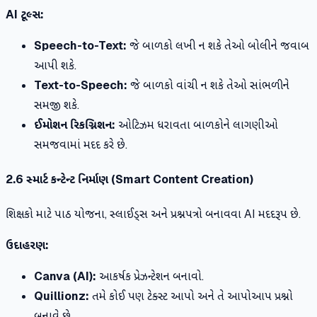
AI ટૂલ્સ:
Speech-to-Text:
જે બાળકો લખી ન શકે તેઓ બોલીને જવાબ
આપી શકે.
Text-to-Speech:
જે બાળકો વાંચી ન શકે તેઓ સાંભળીને
સમજી શકે.
ઈમોશન રિકગ્નિશન:
ઓટિઝમ ધરાવતા બાળકોને લાગણીઓ
સમજવામાં મદદ કરે છે.
2.6 સ્માર્ટ કન્ટેન્ટ નિર્માણ (Smart Content Creation)
શિક્ષકો માટે પાઠ યોજના, સ્લાઈડ્સ અને પ્રશ્નપત્રો બનાવવા AI મદદરૂપ છે.
ઉદાહરણ:
Canva (AI):
આકર્ષક પ્રેઝન્ટેશન બનાવો.
Quillionz:
તમે કોઈ પણ ટેક્સ્ટ આપો અને તે આપોઆપ પ્રશ્નો
બનાવે છે.