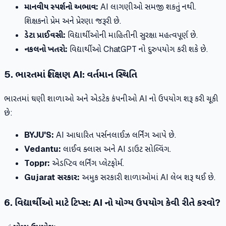
માનવીય સ્પર્શનો અભાવ:
AI લાગણીઓ સમજી શકતું નથી.
શિક્ષકનો પ્રેમ અને પ્રેરણા જરૂરી છે.
ડેટા પ્રાઈવસી:
વિદ્યાર્થીઓની માહિતીની સુરક્ષા મહત્વપૂર્ણ છે.
નકલનો ખતરો:
વિદ્યાર્થીઓ ChatGPT નો દુરુપયોગ કરી શકે છે.
5. ભારતમાં શિક્ષણ AI: વર્તમાન સ્થિતિ
ભારતમાં ઘણી શાળાઓ અને એડટેક કંપનીઓ AI નો ઉપયોગ શરૂ કરી ચૂકી
છે:
BYJU'S:
AI આધારિત પર્સનલાઈઝ લર્નિંગ આપે છે.
Vedantu:
લાઈવ ક્લાસ અને AI ડાઉટ સોલ્વિંગ.
Toppr:
એડપ્ટિવ લર્નિંગ પ્લેટફોર્મ.
Gujarat સરકાર:
અમુક સરકારી શાળાઓમાં AI લેબ શરૂ થઈ છે.
6. વિદ્યાર્થીઓ માટે ટિપ્સ: AI નો યોગ્ય ઉપયોગ કેવી રીતે કરવો?