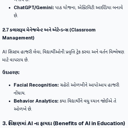
ChatGPT/Gemini:
પાઠ યોજના, એક્ટિવિટી આઈડિયા બનાવે
છે.
2.7 ક્લાસરૂમ મેનેજમેન્ટ અને એટેન્ડન્સ (Classroom
Management)
AI સિસ્ટમ હાજરી લેવા, વિદ્યાર્થીઓની પ્રવૃત્તિ ટ્રેક કરવા અને વર્તન વિશ્લેષણ
માટે વાપરાય છે.
ઉદાહરણ:
Facial Recognition:
ચહેરો ઓળખીને આપોઆપ હાજરી
નોંધાય.
Behavior Analytics:
કયા વિદ્યાર્થીને વધુ ધ્યાન જોઈએ તે
ઓળખે છે.
3. શિક્ષણમાં AI ના ફાયદા (Benefits of AI in Education)