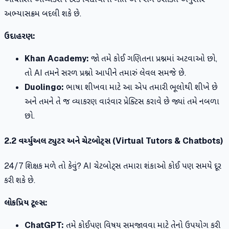
અભ્યાસક્રમ બદલી શકે છે.
ઉદાહરણ:
Khan Academy:
જો તમે કોઈ ગણિતના પ્રશ્નમાં અટવાઓ છો,
તો AI તમને સરળ પ્રશ્નો આપીને તમારું લેવલ સમજે છે.
Duolingo:
ભાષા શીખવા માટે આ એપ તમારી ભૂલોથી શીખે છે
અને તમને તે જ વ્યાકરણ વારંવાર પ્રેક્ટિસ કરાવે છે જ્યાં તમે નબળા
છો.
2.2 વર્ચ્યુઅલ ટ્યુટર અને ચેટબોટ્સ (Virtual Tutors & Chatbots)
24/7 શિક્ષક મળે તો કેવું? AI ચેટબોટ્સ તમારા શંકાઓ કોઈ પણ સમયે દૂર
કરી શકે છે.
લોકપ્રિય ટૂલ્સ:
ChatGPT:
તમે કોઈપણ વિષય સમજાવવા માટે તેનો ઉપયોગ કરી