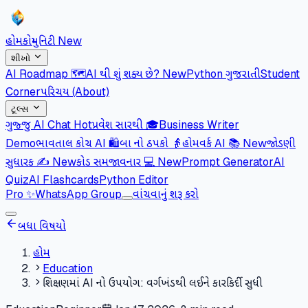
હોમ
કોમ્યુનિટી
New
શીખો
AI Roadmap 🗺️
AI થી શું શક્ય છે?
New
Python ગુજરાતી
Student
Corner
પરિચય (About)
ટૂલ્સ
ગુજ્જુ AI Chat
Hot
પ્રવેશ સારથી 🎓
Business Writer
Demo
ભાવતાલ કોચ AI 🛍️
બા નો ઠપકો 👵
હોમવર્ક AI 📚
New
જોડણી
સુધારક ✍️
New
કોડ સમજાવનાર 💻
New
Prompt Generator
AI
Quiz
AI Flashcards
Python Editor
Pro
✨
WhatsApp Group
વાંચવાનું શરૂ કરો
બધા વિષયો
હોમ
Education
શિક્ષણમાં AI નો ઉપયોગ: વર્ગખંડથી લઈને કારકિર્દી સુધી