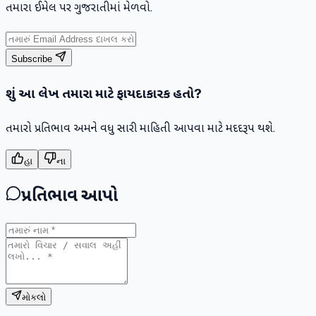
તમારા ઈમેલ પર ગુજરાતીમાં મેળવો.
Subscribe
શું આ લેખ તમારા માટે ફાયદાકારક હતો?
તમારો પ્રતિભાવ અમને વધુ સારી માહિતી આપવા માટે મદદરૂપ થશે.
હા
ના
પ્રતિભાવ આપો
મોકલો