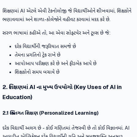
શિક્ષણમાં AI એટલે એવી ટેકનોલોજી જે વિદ્યાર્થીઓને શીખવામાં, શિક્ષકોને
ભણાવવામાં અને શાળા-કોલેજોને વહીવટ કરવામાં મદદ કરે છે.
સરળ ભાષામાં કહીએ તો, આ એવા સોફ્ટવેર અને ટૂલ્સ છે જે:
દરેક વિદ્યાર્થીની જરૂરિયાત સમજે છે
તેમના પ્રગતિનો ટ્રેક રાખે છે
આપોઆપ પરીક્ષણ કરે છે અને ફીડબેક આપે છે
શિક્ષકોનો સમય બચાવે છે
2. શિક્ષણમાં AI ના મુખ્ય ઉપયોગો (Key Uses of AI in
Education)
2.1 વ્યક્તિગત શિક્ષણ (Personalized Learning)
દરેક વિદ્યાર્થી અલગ છે - કોઈ ગણિતમાં તેજસ્વી છે તો કોઈ વિજ્ઞાનમાં. AI
આધારિત એપ્લિકેશન દરેક વિદ્યાર્થીની ગતિ અને સમજશક્તિ અનુસાર