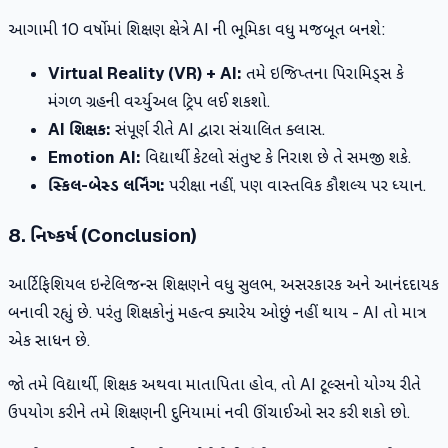
આગામી 10 વર્ષોમાં શિક્ષણ ક્ષેત્રે AI ની ભૂમિકા વધુ મજબૂત બનશે:
Virtual Reality (VR) + AI:
તમે ઇજિપ્તના પિરામિડ્સ કે
મંગળ ગ્રહની વર્ચ્યુઅલ ટ્રિપ લઈ શકશો.
AI શિક્ષક:
સંપૂર્ણ રીતે AI દ્વારા સંચાલિત ક્લાસ.
Emotion AI:
વિદ્યાર્થી કેટલો સંતુષ્ટ કે નિરાશ છે તે સમજી શકે.
સ્કિલ-બેસ્ડ લર્નિંગ:
પરીક્ષા નહીં, પણ વાસ્તવિક કૌશલ્ય પર ધ્યાન.
8. નિષ્કર્ષ (Conclusion)
આર્ટિફિશિયલ ઇન્ટેલિજન્સ શિક્ષણને વધુ સુલભ, અસરકારક અને આનંદદાયક
બનાવી રહ્યું છે. પરંતુ શિક્ષકોનું મહત્વ ક્યારેય ઓછું નહીં થાય - AI તો માત્ર
એક સાધન છે.
જો તમે વિદ્યાર્થી, શિક્ષક અથવા માતાપિતા હોવ, તો AI ટૂલ્સનો યોગ્ય રીતે
ઉપયોગ કરીને તમે શિક્ષણની દુનિયામાં નવી ઊંચાઈઓ સર કરી શકો છો.