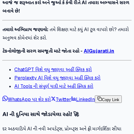
આજે જ શરૂઆત કરો અને જુઓ કે કેવી રીતે AI તમારા અભ્યાસને સરળ
બનાવે છે!
તમારો અભિપ્રાય જણાવો:
તમે શિક્ષણ માટે કયું AI ટૂલ વાપરો છો? તમારો
અનુભવ કોમેન્ટમાં શેર કરો.
ટેકનોલોજીની સરળ સમજૂતી માટે જોતા રહો -
AIGujarati.in
ChatGPT વિશે વધુ જાણવા અહીં ક્લિક કરો
Perplexity AI વિશે વધુ જાણવા અહીં ક્લિક કરો
AI Tools ની સંપૂર્ણ યાદી માટે અહીં ક્લિક કરો
WhatsApp પર શેર કરો
Twitter
LinkedIn
Copy Link
AI ની દુનિયા સાથે જોડાયેલા રહો! 🚀
દર અઠવાડિયે AI ની નવી અપડેટ્સ, પ્રોમ્પ્ટ્સ અને ફ્રી માર્ગદર્શિકા સીધા