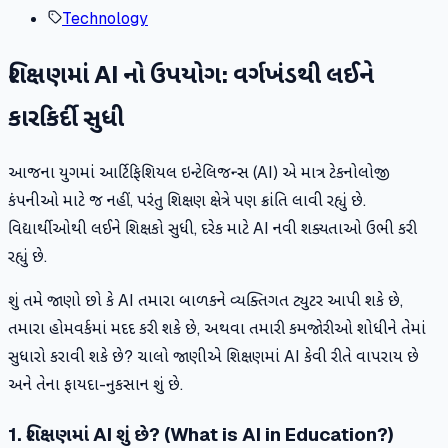
Technology
શિક્ષણમાં AI નો ઉપયોગ: વર્ગખંડથી લઈને
કારકિર્દી સુધી
આજના યુગમાં આર્ટિફિશિયલ ઇન્ટેલિજન્સ (AI) એ માત્ર ટેકનોલોજી
કંપનીઓ માટે જ નહીં, પરંતુ શિક્ષણ ક્ષેત્રે પણ ક્રાંતિ લાવી રહ્યું છે.
વિદ્યાર્થીઓથી લઈને શિક્ષકો સુધી, દરેક માટે AI નવી શક્યતાઓ ઉભી કરી
રહ્યું છે.
શું તમે જાણો છો કે AI તમારા બાળકને વ્યક્તિગત ટ્યુટર આપી શકે છે,
તમારા હોમવર્કમાં મદદ કરી શકે છે, અથવા તમારી કમજોરીઓ શોધીને તેમાં
સુધારો કરાવી શકે છે? ચાલો જાણીએ શિક્ષણમાં AI કેવી રીતે વાપરાય છે
અને તેના ફાયદા-નુકસાન શું છે.
1. શિક્ષણમાં AI શું છે? (What is AI in Education?)