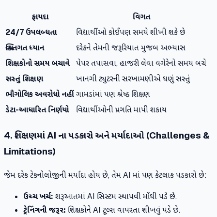
ફાયદા
વિગત
24/7 ઉપલબ્ધતા
વિદ્યાર્થીઓ કોઈપણ સમયે શીખી શકે છે
વ્યક્તિગત ધ્યાન
દરેકને તેમની જરૂરિયાત મુજબ અભ્યાસ
શિક્ષકોનો સમય બચાવે
પેપર તપાસવા, હાજરી લેવા વગેરેનો સમય બચે
સસ્તું શિક્ષણ
ખાનગી ટ્યુટરની સરખામણીએ ઘણું સસ્તું
ભૌગોલિક અવરોધો નહીં
ગામડાંમાં પણ શ્રેષ્ઠ શિક્ષણ
ડેટા-આધારિત નિર્ણયો
વિદ્યાર્થીઓની પ્રગતિ માપી શકાય
4. શિક્ષણમાં AI ના પડકારો અને મર્યાદાઓ (Challenges &
Limitations)
જેમ દરેક ટેકનોલોજીની મર્યાદા હોય છે, તેમ AI માં પણ કેટલાક પડકારો છે:
ઉચ્ચ ખર્ચ:
શરૂઆતમાં AI સિસ્ટમ સ્થાપવી મોંઘી પડે છે.
ટ્રેનિંગની જરૂર:
શિક્ષકોને AI ટૂલ્સ વાપરતા શીખવું પડે છે.