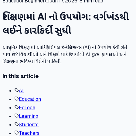
Education
Beginner
Jan 17, 2026
·
8 min read
શિક્ષણમાં AI નો ઉપયોગ: વર્ગખંડથી
લઈને કારકિર્દી સુધી
આધુનિક શિક્ષણમાં આર્ટિફિશિયલ ઇન્ટેલિજન્સ (AI) નો ઉપયોગ કેવી રીતે
થાય છે? વિદ્યાર્થીઓ અને શિક્ષકો માટે ઉપયોગી AI ટૂલ્સ, ફાયદાઓ અને
શિક્ષણના ભવિષ્ય વિશેની માહિતી.
In this article
AI
Education
EdTech
Learning
Students
Teachers