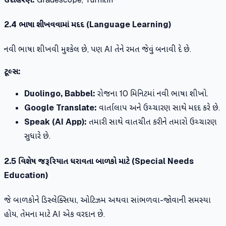
2.4 ભાષા શીખવવામાં મદદ (Language Learning)
નવી ભાષા શીખવી મુશ્કેલ છે, પણ AI તેને રમત જેવું બનાવી દે છે.
ટૂલ્સ:
Duolingo, Babbel:
રોજના 10 મિનિટમાં નવી ભાષા શીખો.
Google Translate:
વાર્તાલાપ અને ઉચ્ચારણ સાથે મદદ કરે છે.
Speak (AI App):
તમારી સાથે વાતચીત કરીને તમારો ઉચ્ચારણ
સુધારે છે.
2.5 વિશેષ જરૂરિયાત ધરાવતા બાળકો માટે (Special Needs
Education)
જે બાળકોને ડિસ્લેક્સિયા, ઓટિઝમ અથવા સાંભળવા-જોવાની સમસ્યા
હોય, તેમના માટે AI એક વરદાન છે.