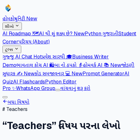
હોમ
કોમ્યુનિટી
New
શીખો
AI Roadmap 🗺️
AI થી શું શક્ય છે?
New
Python ગુજરાતી
Student
Corner
પરિચય (About)
ટૂલ્સ
ગુજ્જુ AI Chat
Hot
પ્રવેશ સારથી 🎓
Business Writer
Demo
ભાવતાલ કોચ AI 🛍️
બા નો ઠપકો 👵
હોમવર્ક AI 📚
New
જોડણી
સુધારક ✍️
New
કોડ સમજાવનાર 💻
New
Prompt Generator
AI
Quiz
AI Flashcards
Python Editor
Pro
✨
WhatsApp Group
વાંચવાનું શરૂ કરો
બધા વિષયો
#
Teachers
“
Teachers
” વિષય પરના લેખો