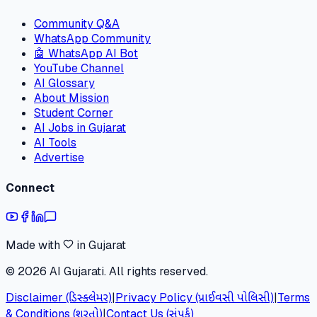
Community Q&A
WhatsApp Community
🤖 WhatsApp AI Bot
YouTube Channel
AI Glossary
About Mission
Student Corner
AI Jobs in Gujarat
AI Tools
Advertise
Connect
Made with
in Gujarat
©
2026
AI Gujarati. All rights reserved.
Disclaimer (ડિસ્ક્લેમર)
|
Privacy Policy (પ્રાઈવસી પોલિસી)
|
Terms
& Conditions (શરતો)
|
Contact Us (સંપર્ક)