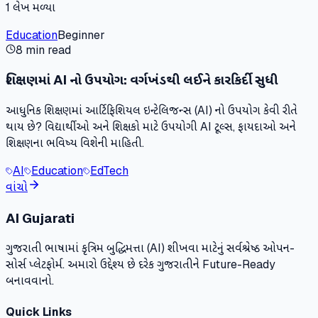
1
લેખ મળ્યા
Education
Beginner
8 min read
શિક્ષણમાં AI નો ઉપયોગ: વર્ગખંડથી લઈને કારકિર્દી સુધી
આધુનિક શિક્ષણમાં આર્ટિફિશિયલ ઇન્ટેલિજન્સ (AI) નો ઉપયોગ કેવી રીતે
થાય છે? વિદ્યાર્થીઓ અને શિક્ષકો માટે ઉપયોગી AI ટૂલ્સ, ફાયદાઓ અને
શિક્ષણના ભવિષ્ય વિશેની માહિતી.
AI
Education
EdTech
વાંચો
AI Gujarati
ગુજરાતી ભાષામાં કૃત્રિમ બુદ્ધિમત્તા (AI) શીખવા માટેનું સર્વશ્રેષ્ઠ ઓપન-
સોર્સ પ્લેટફોર્મ. અમારો ઉદ્દેશ્ય છે દરેક ગુજરાતીને Future-Ready
બનાવવાનો.
Quick Links