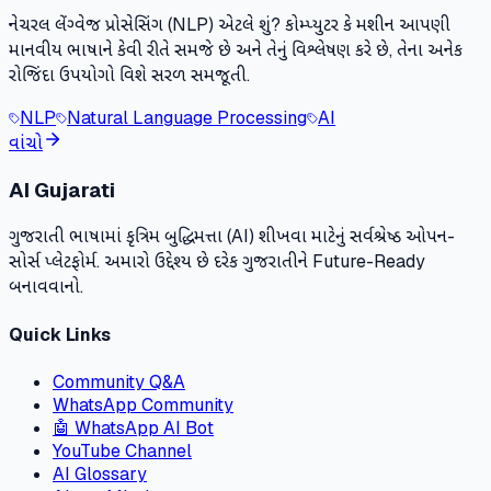
નેચરલ લેંગ્વેજ પ્રોસેસિંગ (NLP) એટલે શું? કોમ્પ્યુટર કે મશીન આપણી
માનવીય ભાષાને કેવી રીતે સમજે છે અને તેનું વિશ્લેષણ કરે છે, તેના અનેક
રોજિંદા ઉપયોગો વિશે સરળ સમજૂતી.
NLP
Natural Language Processing
AI
વાંચો
AI Gujarati
ગુજરાતી ભાષામાં કૃત્રિમ બુદ્ધિમત્તા (AI) શીખવા માટેનું સર્વશ્રેષ્ઠ ઓપન-
સોર્સ પ્લેટફોર્મ. અમારો ઉદ્દેશ્ય છે દરેક ગુજરાતીને Future-Ready
બનાવવાનો.
Quick Links
Community Q&A
WhatsApp Community
🤖 WhatsApp AI Bot
YouTube Channel
AI Glossary