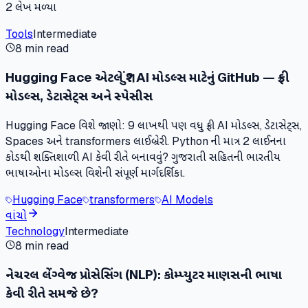
2
લેખ મળ્યા
Tools
Intermediate
8 min read
Hugging Face એટલે શું? AI મોડલ્સ માટેનું GitHub — ફ્રી
મોડલ્સ, ડેટાસેટ્સ અને સ્પેસીસ
Hugging Face વિશે જાણો: 9 લાખથી પણ વધુ ફ્રી AI મોડલ્સ, ડેટાસેટ્સ,
Spaces અને transformers લાઈબ્રેરી. Python ની માત્ર 2 લાઈનના
કોડથી શક્તિશાળી AI કેવી રીતે બનાવવું? ગુજરાતી સહિતની ભારતીય
ભાષાઓના મોડલ્સ વિશેની સંપૂર્ણ માર્ગદર્શિકા.
Hugging Face
transformers
AI Models
વાંચો
Technology
Intermediate
8 min read
નેચરલ લેંગ્વેજ પ્રોસેસિંગ (NLP): કોમ્પ્યુટર માણસની ભાષા
કેવી રીતે સમજે છે?