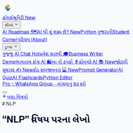
હોમ
કોમ્યુનિટી
New
શીખો
AI Roadmap 🗺️
AI થી શું શક્ય છે?
New
Python ગુજરાતી
Student
Corner
પરિચય (About)
ટૂલ્સ
ગુજ્જુ AI Chat
Hot
પ્રવેશ સારથી 🎓
Business Writer
Demo
ભાવતાલ કોચ AI 🛍️
બા નો ઠપકો 👵
હોમવર્ક AI 📚
New
જોડણી
સુધારક ✍️
New
કોડ સમજાવનાર 💻
New
Prompt Generator
AI
Quiz
AI Flashcards
Python Editor
Pro
✨
WhatsApp Group
વાંચવાનું શરૂ કરો
બધા વિષયો
#
NLP
“
NLP
” વિષય પરના લેખો