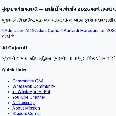
નવું ટૂલ: પ્રવેશ સારથી — કારકિર્દી માર્ગદર્શન 2026 સાથે તમારો
ગુજરાતના વિદ્યાર્થીઓ માટે પ્રવેશ સારથી લોન્ચ! આ AI ટૂલ સત્તાવાર "કારક
Admission AI
Student Corner
Karkirdi Margdarshan 202
વાંચો
AI Gujarati
ગુજરાતી ભાષામાં કૃત્રિમ બુદ્ધિમત્તા (AI) શીખવા માટેનું સર્વશ્રેષ્ઠ ઓપન-સો
Quick Links
Community Q&A
WhatsApp Community
🤖 WhatsApp AI Bot
YouTube Channel
AI Glossary
About Mission
Student Corner