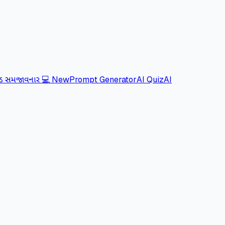
ોડ સમજાવનાર 💻
New
Prompt Generator
AI Quiz
AI