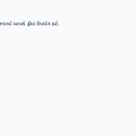
 જવાબો આપશે. ફ્રીમાં ઉપયોગ કરો.