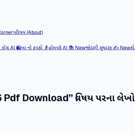
Corner
પરિચય (About)
કોચ AI 🛍️
બા નો ઠપકો 👵
હોમવર્ક AI 📚
New
જોડણી સુધારક ✍️
New
ક
6 Pdf Download
” વિષય પરના લેખો