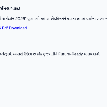
 પર્સનલ ગાઇડ
િર્દી માર્ગદર્શન 2026" બુકમાંથી તમારા એડમિશનને લગતા તમામ પ્રશ્નોના સરળ
6 Pdf Download
ર્સ પ્લેટફોર્મ. અમારો ઉદ્દેશ્ય છે દરેક ગુજરાતીને Future-Ready બનાવવાનો.