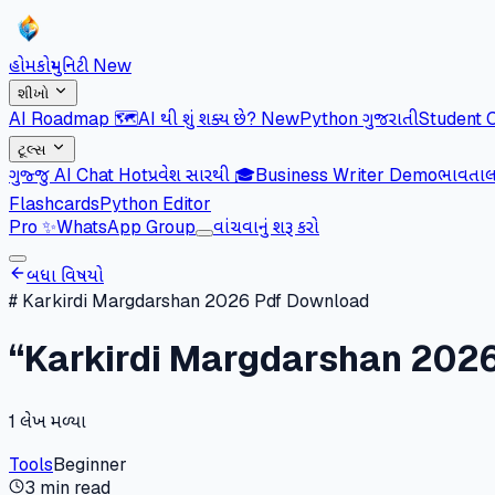
હોમ
કોમ્યુનિટી
New
શીખો
AI Roadmap 🗺️
AI થી શું શક્ય છે?
New
Python ગુજરાતી
Student 
ટૂલ્સ
ગુજ્જુ AI Chat
Hot
પ્રવેશ સારથી 🎓
Business Writer Demo
ભાવતાલ 
Flashcards
Python Editor
Pro
✨
WhatsApp Group
વાંચવાનું શરૂ કરો
બધા વિષયો
#
Karkirdi Margdarshan 2026 Pdf Download
“
Karkirdi Margdarshan 202
1
લેખ મળ્યા
Tools
Beginner
3 min read