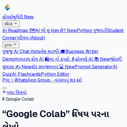
હોમ
કોમ્યુનિટી
New
શીખો
AI Roadmap 🗺️
AI થી શું શક્ય છે?
New
Python ગુજરાતી
Student
Corner
પરિચય (About)
ટૂલ્સ
ગુજ્જુ AI Chat
Hot
પ્રવેશ સારથી 🎓
Business Writer
Demo
ભાવતાલ કોચ AI 🛍️
બા નો ઠપકો 👵
હોમવર્ક AI 📚
New
જોડણી
સુધારક ✍️
New
કોડ સમજાવનાર 💻
New
Prompt Generator
AI
Quiz
AI Flashcards
Python Editor
Pro
✨
WhatsApp Group
વાંચવાનું શરૂ કરો
બધા વિષયો
#
Google Colab
“
Google Colab
” વિષય પરના
લેખો