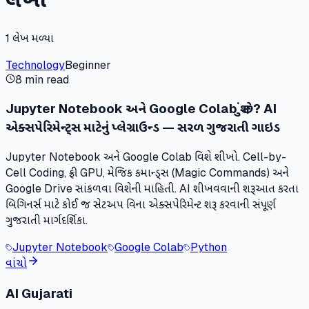
1
લેખ મળ્યા
Technology
Beginner
8 min read
Jupyter Notebook અને Google Colab શું છે? AI
એક્સપેરિમેન્ટ્સ માટેનું પ્લેગ્રાઉન્ડ — સરળ ગુજરાતી ગાઇડ
Jupyter Notebook અને Google Colab વિશે શીખો. Cell-by-
Cell Coding, ફ્રી GPU, મેજિક કમાન્ડ્સ (Magic Commands) અને
Google Drive સાંકળવા વિશેની માહિતી. AI શીખવવાની શરૂઆત કરતા
બિગિનર્સ માટે કોઈ જ સેટઅપ વિના એક્સપેરિમેન્ટ શરૂ કરવાની સંપૂર્ણ
ગુજરાતી માર્ગદર્શિકા.
Jupyter Notebook
Google Colab
Python
વાંચો
AI Gujarati