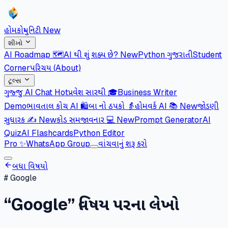
હોમ
કોમ્યુનિટી
New
શીખો
AI Roadmap 🗺️
AI થી શું શક્ય છે?
New
Python ગુજરાતી
Student
Corner
પરિચય (About)
ટૂલ્સ
ગુજ્જુ AI Chat
Hot
પ્રવેશ સારથી 🎓
Business Writer
Demo
ભાવતાલ કોચ AI 🛍️
બા નો ઠપકો 👵
હોમવર્ક AI 📚
New
જોડણી
સુધારક ✍️
New
કોડ સમજાવનાર 💻
New
Prompt Generator
AI
Quiz
AI Flashcards
Python Editor
Pro
✨
WhatsApp Group
વાંચવાનું શરૂ કરો
બધા વિષયો
#
Google
“
Google
” વિષય પરના લેખો