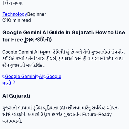
1
લેખ મળ્યા
Technology
Beginner
10 min read
Google Gemini AI Guide in Gujarati: How to Use
for Free (ગૂગલ જેમિની)
Google Gemini AI (ગૂગલ જેમિની) શું છે અને તેનો ગુજરાતીમાં ઉપયોગ
કઈ રીતે કરવો? તેનાં ખાસ ફીચર્સ, ફાયદાઓ અને ફ્રી વાપરવાની સ્ટેપ-બાય-
સ્ટેપ ગુજરાતી માર્ગદર્શિકા.
Google Gemini
AI
Google
વાંચો
AI Gujarati
ગુજરાતી ભાષામાં કૃત્રિમ બુદ્ધિમત્તા (AI) શીખવા માટેનું સર્વશ્રેષ્ઠ ઓપન-
સોર્સ પ્લેટફોર્મ. અમારો ઉદ્દેશ્ય છે દરેક ગુજરાતીને Future-Ready
બનાવવાનો.