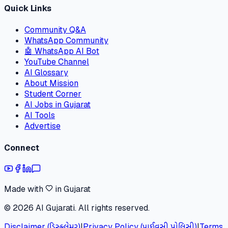
Quick Links
Community Q&A
WhatsApp Community
🤖 WhatsApp AI Bot
YouTube Channel
AI Glossary
About Mission
Student Corner
AI Jobs in Gujarat
AI Tools
Advertise
Connect
Made with
in Gujarat
©
2026
AI Gujarati. All rights reserved.
Disclaimer (ડિસ્ક્લેમર)
|
Privacy Policy (પ્રાઈવસી પોલિસી)
|
Terms