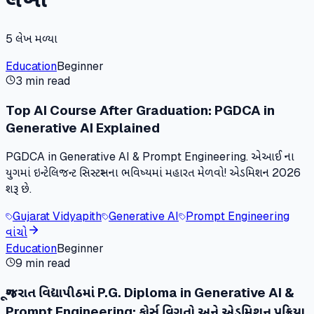
5
લેખ મળ્યા
Education
Beginner
3 min read
Top AI Course After Graduation: PGDCA in
Generative AI Explained
PGDCA in Generative AI & Prompt Engineering. એઆઈ ના
યુગમાં ઇન્ટેલિજન્ટ સિસ્ટમ્સના ભવિષ્યમાં મહારત મેળવો! એડમિશન 2026
શરૂ છે.
Gujarat Vidyapith
Generative AI
Prompt Engineering
વાંચો
Education
Beginner
9 min read
ગૂજરાત વિદ્યાપીઠમાં P.G. Diploma in Generative AI &
Prompt Engineering: કોર્સ વિગતો અને એડમિશન પ્રક્રિયા