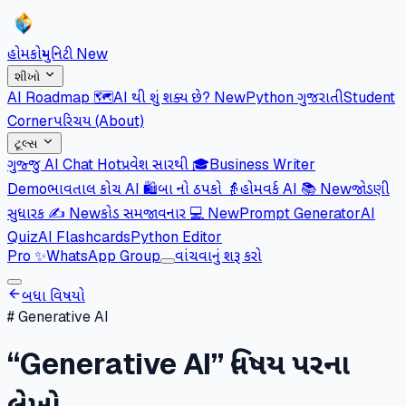
હોમ
કોમ્યુનિટી
New
શીખો
AI Roadmap 🗺️
AI થી શું શક્ય છે?
New
Python ગુજરાતી
Student
Corner
પરિચય (About)
ટૂલ્સ
ગુજ્જુ AI Chat
Hot
પ્રવેશ સારથી 🎓
Business Writer
Demo
ભાવતાલ કોચ AI 🛍️
બા નો ઠપકો 👵
હોમવર્ક AI 📚
New
જોડણી
સુધારક ✍️
New
કોડ સમજાવનાર 💻
New
Prompt Generator
AI
Quiz
AI Flashcards
Python Editor
Pro
✨
WhatsApp Group
વાંચવાનું શરૂ કરો
બધા વિષયો
#
Generative AI
“
Generative AI
” વિષય પરના
લેખો