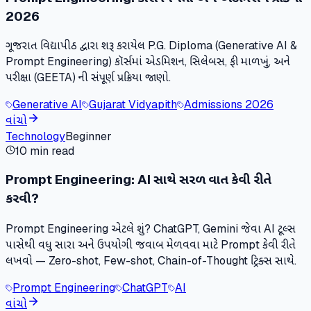
2026
ગૂજરાત વિદ્યાપીઠ દ્વારા શરૂ કરાયેલ P.G. Diploma (Generative AI &
Prompt Engineering) કૉર્સમાં એડમિશન, સિલેબસ, ફી માળખું, અને
પરીક્ષા (GEETA) ની સંપૂર્ણ પ્રક્રિયા જાણો.
Generative AI
Gujarat Vidyapith
Admissions 2026
વાંચો
Technology
Beginner
10 min read
Prompt Engineering: AI સાથે સરળ વાત કેવી રીતે
કરવી?
Prompt Engineering એટલે શું? ChatGPT, Gemini જેવા AI ટૂલ્સ
પાસેથી વધુ સારા અને ઉપયોગી જવાબ મેળવવા માટે Prompt કેવી રીતે
લખવો — Zero-shot, Few-shot, Chain-of-Thought ટ્રિક્સ સાથે.
Prompt Engineering
ChatGPT
AI
વાંચો