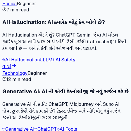
Basics
Beginner
7 min read
AI Hallucination: AI ક્યારેક ખોટું કેમ બોલે છે?
AI Hallucination એટલે શું? ChatGPT, Gemini જેવા AI મોડલ
ક્યારેક ખૂબ આત્મવિશ્વાસ સાથે ખોટી, ઉભી-કરેલી (fabricated) માહિતી
કેમ આપે છે — અને તે કેવી રીતે ઓળખવી અને ઘટાડવી.
AI Hallucination
LLM
AI Safety
વાંચો
Technology
Beginner
12 min read
Generative AI: AI ની એવી ટેકનોલોજી જે નવું સર્જન કરે છે
Generative AI ની ક્રાંતિ: ChatGPT, Midjourney અને Suno AI
જેવા ટૂલ્સ કેવી રીતે કામ કરે છે? ટેક્સ્ટ, ઈમેજ અને ઓડિયોનું નવું સર્જન
કરતી આ ટેકનોલોજીની સરળ સમજૂતી.
Generative AI
ChatGPT
AI Tools