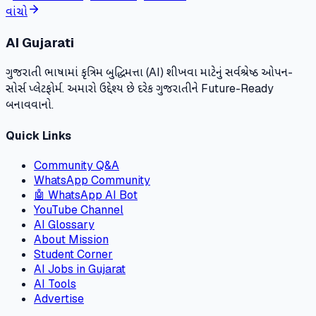
વાંચો
AI Gujarati
ગુજરાતી ભાષામાં કૃત્રિમ બુદ્ધિમત્તા (AI) શીખવા માટેનું સર્વશ્રેષ્ઠ ઓપન-
સોર્સ પ્લેટફોર્મ. અમારો ઉદ્દેશ્ય છે દરેક ગુજરાતીને Future-Ready
બનાવવાનો.
Quick Links
Community Q&A
WhatsApp Community
🤖 WhatsApp AI Bot
YouTube Channel
AI Glossary
About Mission
Student Corner
AI Jobs in Gujarat
AI Tools
Advertise