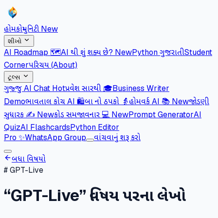
હોમ
કોમ્યુનિટી
New
શીખો
AI Roadmap 🗺️
AI થી શું શક્ય છે?
New
Python ગુજરાતી
Student
Corner
પરિચય (About)
ટૂલ્સ
ગુજ્જુ AI Chat
Hot
પ્રવેશ સારથી 🎓
Business Writer
Demo
ભાવતાલ કોચ AI 🛍️
બા નો ઠપકો 👵
હોમવર્ક AI 📚
New
જોડણી
સુધારક ✍️
New
કોડ સમજાવનાર 💻
New
Prompt Generator
AI
Quiz
AI Flashcards
Python Editor
Pro
✨
WhatsApp Group
વાંચવાનું શરૂ કરો
બધા વિષયો
#
GPT-Live
“
GPT-Live
” વિષય પરના લેખો