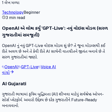
1
લેખ મળ્યા
Technology
Beginner
3 min read
OpenAI એ લોન્ચ કર્યું 'GPT-Live': નવું વોઇસ મોડલ (સરળ
ગુજરાતીમાં સમજૂતી)
OpenAI નું નવું GPT-Live વોઇસ મોડલ શું છે? તે જૂના મોડલ્સથી કઈ
રીતે અલગ છે અને તે કેવી રીતે AI સાથેની વાતચીતને જીવંત બનાવે છે તે
સરળ ગુજરાતીમાં જાણો.
OpenAI
GPT-Live
Voice AI
વાંચો
AI Gujarati
ગુજરાતી ભાષામાં કૃત્રિમ બુદ્ધિમત્તા (AI) શીખવા માટેનું સર્વશ્રેષ્ઠ ઓપન-
સોર્સ પ્લેટફોર્મ. અમારો ઉદ્દેશ્ય છે દરેક ગુજરાતીને Future-Ready
બનાવવાનો.