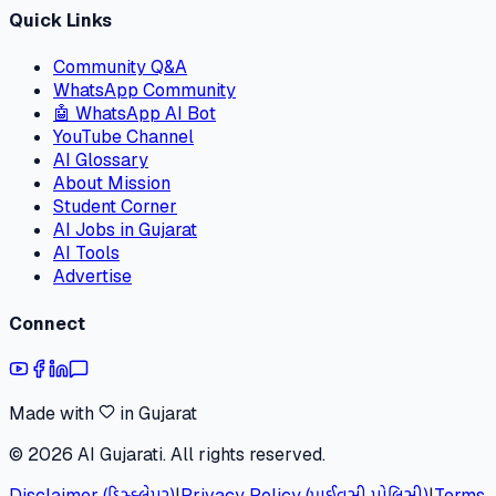
Quick Links
Community Q&A
WhatsApp Community
🤖 WhatsApp AI Bot
YouTube Channel
AI Glossary
About Mission
Student Corner
AI Jobs in Gujarat
AI Tools
Advertise
Connect
Made with
in Gujarat
©
2026
AI Gujarati. All rights reserved.
Disclaimer (ડિસ્ક્લેમર)
|
Privacy Policy (પ્રાઈવસી પોલિસી)
|
Terms