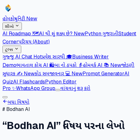
હોમ
કોમ્યુનિટી
New
શીખો
AI Roadmap 🗺️
AI થી શું શક્ય છે?
New
Python ગુજરાતી
Student
Corner
પરિચય (About)
ટૂલ્સ
ગુજ્જુ AI Chat
Hot
પ્રવેશ સારથી 🎓
Business Writer
Demo
ભાવતાલ કોચ AI 🛍️
બા નો ઠપકો 👵
હોમવર્ક AI 📚
New
જોડણી
સુધારક ✍️
New
કોડ સમજાવનાર 💻
New
Prompt Generator
AI
Quiz
AI Flashcards
Python Editor
Pro
✨
WhatsApp Group
વાંચવાનું શરૂ કરો
બધા વિષયો
#
Bodhan AI
“
Bodhan AI
” વિષય પરના લેખો