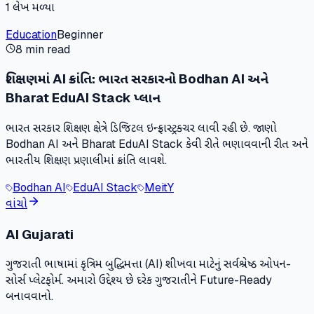
1
લેખ મળ્યા
Education
Beginner
8 min read
શિક્ષણમાં AI ક્રાંતિ: ભારત સરકારનો Bodhan AI અને
Bharat EduAI Stack પ્લાન
ભારત સરકાર શિક્ષણ ક્ષેત્રે ડિજિટલ ઇન્ફ્રાસ્ટ્રક્ચર લાવી રહી છે. જાણો
Bodhan AI અને Bharat EduAI Stack કેવી રીતે ભણાવવાની રીત અને
ભારતીય શિક્ષણ પ્રણાલીમાં ક્રાંતિ લાવશે.
Bodhan AI
EduAI Stack
MeitY
વાંચો
AI Gujarati
ગુજરાતી ભાષામાં કૃત્રિમ બુદ્ધિમત્તા (AI) શીખવા માટેનું સર્વશ્રેષ્ઠ ઓપન-
સોર્સ પ્લેટફોર્મ. અમારો ઉદ્દેશ્ય છે દરેક ગુજરાતીને Future-Ready
બનાવવાનો.