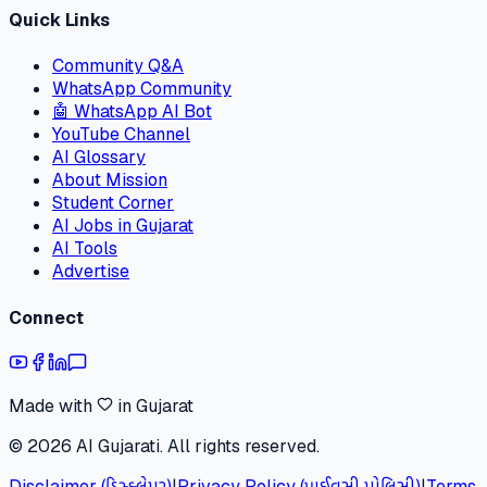
Quick Links
Community Q&A
WhatsApp Community
🤖 WhatsApp AI Bot
YouTube Channel
AI Glossary
About Mission
Student Corner
AI Jobs in Gujarat
AI Tools
Advertise
Connect
Made with
in Gujarat
©
2026
AI Gujarati. All rights reserved.
Disclaimer (ડિસ્ક્લેમર)
|
Privacy Policy (પ્રાઈવસી પોલિસી)
|
Terms