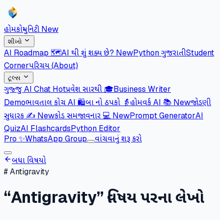
હોમ
કોમ્યુનિટી
New
શીખો
AI Roadmap 🗺️
AI થી શું શક્ય છે?
New
Python ગુજરાતી
Student
Corner
પરિચય (About)
ટૂલ્સ
ગુજ્જુ AI Chat
Hot
પ્રવેશ સારથી 🎓
Business Writer
Demo
ભાવતાલ કોચ AI 🛍️
બા નો ઠપકો 👵
હોમવર્ક AI 📚
New
જોડણી
સુધારક ✍️
New
કોડ સમજાવનાર 💻
New
Prompt Generator
AI
Quiz
AI Flashcards
Python Editor
Pro
✨
WhatsApp Group
વાંચવાનું શરૂ કરો
બધા વિષયો
#
Antigravity
“
Antigravity
” વિષય પરના લેખો