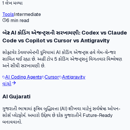
1
લેખ મળ્યા
Tools
Intermediate
6 min read
બેસ્ટ AI કોડિંગ એજન્ટ્સની સરખામણી: Codex vs Claude
Code vs Copilot vs Cursor vs Antigravity
સોફ્ટવેર ડેવલપમેન્ટની દુનિયામાં AI કોડિંગ એજન્ટ્સ હવે ગેમ-ચેન્જર
સાબિત થઈ રહ્યા છે. અહીં ટોપ 5 કોડિંગ એજન્ટ્સનું વિગતવાર વિશ્લેષણ
અને સીધી સરખામણી છે.
AI Coding Agents
Cursor
Antigravity
વાંચો
AI Gujarati
ગુજરાતી ભાષામાં કૃત્રિમ બુદ્ધિમત્તા (AI) શીખવા માટેનું સર્વશ્રેષ્ઠ ઓપન-
સોર્સ પ્લેટફોર્મ. અમારો ઉદ્દેશ્ય છે દરેક ગુજરાતીને Future-Ready
બનાવવાનો.