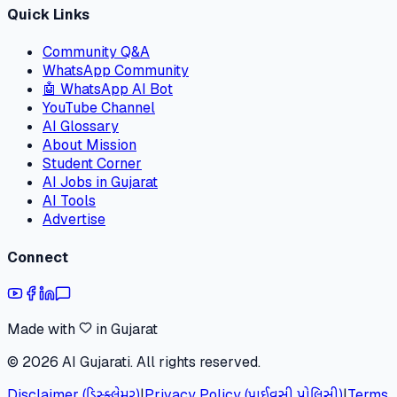
Quick Links
Community Q&A
WhatsApp Community
🤖 WhatsApp AI Bot
YouTube Channel
AI Glossary
About Mission
Student Corner
AI Jobs in Gujarat
AI Tools
Advertise
Connect
Made with
in Gujarat
©
2026
AI Gujarati. All rights reserved.
Disclaimer (ડિસ્ક્લેમર)
|
Privacy Policy (પ્રાઈવસી પોલિસી)
|
Terms