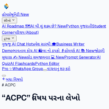
હોમ
કોમ્યુનિટી
New
શીખો
AI Roadmap 🗺️
AI થી શું શક્ય છે?
New
Python ગુજરાતી
Student
Corner
પરિચય (About)
ટૂલ્સ
ગુજ્જુ AI Chat
Hot
પ્રવેશ સારથી 🎓
Business Writer
Demo
ભાવતાલ કોચ AI 🛍️
બા નો ઠપકો 👵
હોમવર્ક AI 📚
New
જોડણી
સુધારક ✍️
New
કોડ સમજાવનાર 💻
New
Prompt Generator
AI
Quiz
AI Flashcards
Python Editor
Pro
✨
WhatsApp Group
વાંચવાનું શરૂ કરો
બધા વિષયો
#
ACPC
“
ACPC
” વિષય પરના લેખો