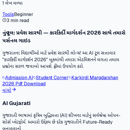
1
લેખ મળ્યા
Tools
Beginner
3 min read
નવું ટૂલ: પ્રવેશ સારથી — કારકિર્દી માર્ગદર્શન 2026 સાથે તમારો
પર્સનલ ગાઇડ
ગુજરાતના વિદ્યાર્થીઓ માટે પ્રવેશ સારથી લોન્ચ! આ AI ટૂલ સત્તાવાર
"કારકિર્દી માર્ગદર્શન 2026" બુકમાંથી તમારા એડમિશનને લગતા તમામ
પ્રશ્નોના સરળ જવાબો આપશે. ફ્રીમાં ઉપયોગ કરો.
Admission AI
Student Corner
Karkirdi Margdarshan
2026 Pdf Download
વાંચો
AI Gujarati
ગુજરાતી ભાષામાં કૃત્રિમ બુદ્ધિમત્તા (AI) શીખવા માટેનું સર્વશ્રેષ્ઠ ઓપન-
સોર્સ પ્લેટફોર્મ. અમારો ઉદ્દેશ્ય છે દરેક ગુજરાતીને Future-Ready
બનાવવાનો.