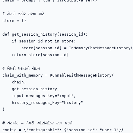
chain = prompt | llm | StrOutputParser()

# મેમરી સ્ટોર કરવા માટે

store = {}

def get_session_history(session_id):

    if session_id not in store:

        store[session_id] = InMemoryChatMessageHistory(
    return store[session_id]

# મેમરી ધરાવતી ચેઇન 

chain_with_memory = RunnableWithMessageHistory(

    chain,

    get_session_history,

    input_messages_key="input",

    history_messages_key="history"

)

# ચેટબોટ — મેમરી ઓટોમેટિક કામ કરશે

config = {"configurable": {"session_id": "user_1"}}
