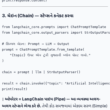
3. ચેઇન (Chain) — સ્ટેપ્સને કનેક્ટ કરવા
from langchain_core.prompts import ChatPromptTemplate

from langchain_core.output_parsers import StrOutputPars
# સિમ્પલ ચેઇન: Prompt → LLM → Output

prompt = ChatPromptTemplate.from_template(

    "{topic} ઉપર એક ટૂંકી ગુજરાતી બ્લોગ પોસ્ટ લખો."

)

chain = prompt | llm | StrOutputParser()

result = chain.invoke({"topic": "Artificial Intelligenc
ઓપરેટર = LangChain પાઇપ (Pipe) — આ વ્યવસ્થા અલગ-
|
અલગ સ્ટેપ્સને ભેગા કરે છે.
તેથી કોડ સમજવામાં એકદમ સરળ (Simple)