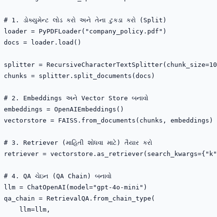
# 1. ડોક્યુમેન્ટ લોડ કરો અને તેના ટુકડા કરો (Split)

loader = PyPDFLoader("company_policy.pdf")

docs = loader.load()

splitter = RecursiveCharacterTextSplitter(chunk_size=10
chunks = splitter.split_documents(docs)

# 2. Embeddings અને Vector Store બનાવો

embeddings = OpenAIEmbeddings()

vectorstore = FAISS.from_documents(chunks, embeddings)

# 3. Retriever (માહિતી શોધવા માટે) તૈયાર કરો

retriever = vectorstore.as_retriever(search_kwargs={"k"
# 4. QA ચેઇન (QA Chain) બનાવો

llm = ChatOpenAI(model="gpt-4o-mini")

qa_chain = RetrievalQA.from_chain_type(

    llm=llm,
