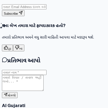
Subscribe
શું આ લેખ તમારા માટે ફાયદાકારક હતો?
તમારો પ્રતિભાવ અમને વધુ સારી માહિતી આપવા માટે મદદરૂપ થશે.
હા
ના
પ્રતિભાવ આપો
મોકલો
AI Gujarati