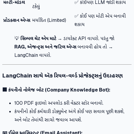
મલ્ટી-મોડલ
✅ કોઈપણ LLM જોડી શકાય
ટકેલું
✅ કોઈ પણ મોટી એપ બનાવી
પ્રોડક્શન એપ્સ
મર્યાદિત (Limited)
શકાય
💡
સિમ્પલ ચેટ એપ માટે
→ ડાયરેક્ટ API વાપરો. પરંતુ જો
RAG, એજન્ટ્સ અને જટિલ એપ્સ
બનાવવી હોય તો →
LangChain વાપરો.
LangChain સાથે ઍક રિયલ-વર્લ્ડ પ્રોજેક્ટ્સનું ઉદાહરણ
🏢 કંપનીનો નોલેજ બોટ (Company Knowledge Bot):
100 PDF ફાઇલો અપલોડ કરી વેક્ટર સ્ટોર બનાવો.
કંપનીનો કોઈ કર્મચારી ડોક્યુમેન્ટ અંગે કોઈ પણ સવાલ પૂછી શકશે,
અને બોટ તેમાંથી સાચો જવાબ આપશે.
📧 ઈમેલ આસિસ્ટન્ટ (Email Assistant):