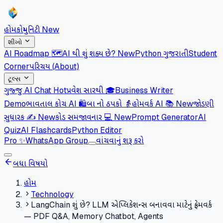
હોમ
કોમ્યુનિટી
New
શીખો
AI Roadmap 🗺️
AI થી શું શક્ય છે?
New
Python ગુજરાતી
Student
Corner
પરિચય (About)
ટૂલ્સ
ગુજ્જુ AI Chat
Hot
પ્રવેશ સારથી 🎓
Business Writer
Demo
ભાવતાલ કોચ AI 🛍️
બા નો ઠપકો 👵
હોમવર્ક AI 📚
New
જોડણી
સુધારક ✍️
New
કોડ સમજાવનાર 💻
New
Prompt Generator
AI
Quiz
AI Flashcards
Python Editor
Pro
✨
WhatsApp Group
વાંચવાનું શરૂ કરો
બધા વિષયો
હોમ
Technology
LangChain શું છે? LLM એપ્લિકેશન્સ બનાવવા માટેનું ફ્રેમવર્ક
— PDF Q&A, Memory Chatbot, Agents