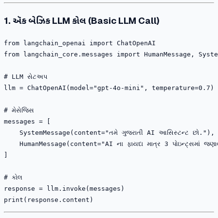
1. ઍક બેઝિક LLM કોલ (Basic LLM Call)
from langchain_openai import ChatOpenAI

from langchain_core.messages import HumanMessage, Syste
# LLM સેટઅપ

llm = ChatOpenAI(model="gpt-4o-mini", temperature=0.7)

# મેસેજિસ 

messages = [

    SystemMessage(content="તમે ગુજરાતી AI આસિસ્ટન્ટ છો."),

    HumanMessage(content="AI ના ફાયદા માત્ર 3 પોઇન્ટ્સમાં જણાવ
]

# કોલ 

response = llm.invoke(messages)
