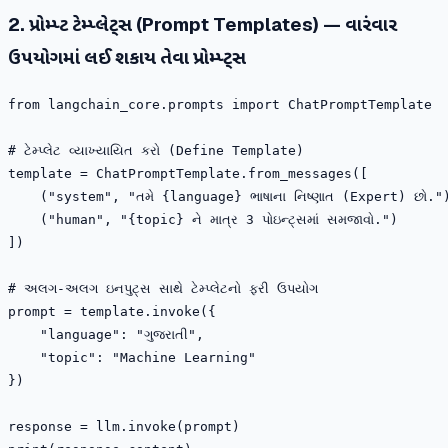
2. પ્રોમ્પ્ટ ટેમ્પ્લેટ્સ (Prompt Templates) — વારંવાર
ઉપયોગમાં લઈ શકાય તેવા પ્રોમ્પ્ટ્સ
from langchain_core.prompts import ChatPromptTemplate

# ટેમ્પ્લેટ વ્યાખ્યાયિત કરો (Define Template)

template = ChatPromptTemplate.from_messages([

    ("system", "તમે {language} ભાષાના નિષ્ણાત (Expert) છો.")
    ("human", "{topic} ને માત્ર 3 પોઇન્ટ્સમાં સમજાવો.")

])

# અલગ-અલગ ઇનપુટ્સ સાથે ટેમ્પ્લેટનો ફરી ઉપયોગ

prompt = template.invoke({

    "language": "ગુજરાતી",

    "topic": "Machine Learning"

})

response = llm.invoke(prompt)
