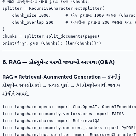
# મોટા ડોક્યુમેન્ટના નાના ટુકડા કરવા (Chunks)

splitter = RecursiveCharacterTextSplitter(

    chunk_size=1000,      # એક ટુકડામાં 1000 અક્ષરો (Charac
    chunk_overlap=200     # અગાઉના ટુકડાના 200 અક્ષરો કવર કરવ
)

chunks = splitter.split_documents(pages)

6. RAG — ડોક્યુમેન્ટ પરથી જવાબો આપવા (Q&A)
RAG = Retrieval-Augmented Generation
— કંપનીનું
ડોક્યુમેન્ટ અપલોડ કરો → સવાલ પૂછો → AI ડોક્યુમેન્ટમાંથી જવાબ
શોધીને આપશે.
from langchain_openai import ChatOpenAI, OpenAIEmbeddin
from langchain_community.vectorstores import FAISS

from langchain.chains import RetrievalQA

from langchain_community.document_loaders import PyPDFL
from langchain.text_splitter import RecursiveCharacterT