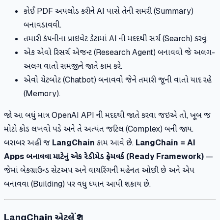
કોઈ PDF અપલોડ કરીને AI પાસે તેની સમરી (Summary)
બનાવડાવવી.
તમારી કંપનીના પ્રાઇવેટ ડેટામાં AI ની મદદથી સર્ચ (Search) કરવું.
એક એવો રિસર્ચ એજન્ટ (Research Agent) બનાવવો જે અલગ-
અલગ વાતો સમજીને જાતે કામ કરે.
એવો ચેટબોટ (Chatbot) બનાવવો જેને તમારી જૂની વાતો યાદ રહે
(Memory).
જો આ બધું માત્ર OpenAI API ની મદદથી જાતે કરવા જઇએ તો, ખૂબ જ
મોટો કોડ લખવો પડે અને તે અત્યંત જટિલ (Complex) બની જાય.
બરાબર અહીં જ
LangChain
કામ આવે છે.
LangChain = AI
Apps બનાવવા માટેનું એક રેડીમેડ ફ્રેમવર્ક (Ready Framework)
—
જેમાં બેકગ્રાઉન્ડ સેટઅપ અને વાયરિંગની મહેનત ઓછી છે અને એપ
બનાવવા (Building) પર વધુ ધ્યાન આપી શકાય છે.
LangChain એટલે શું?