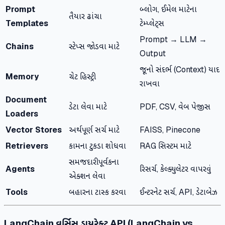
Prompt
બ્લોગ, ઈમેલ માટેના
તૈયાર ઢાંચા
Templates
ટેમ્પ્લેટ્સ
Prompt → LLM →
Chains
સ્ટેપ્સ જોડવા માટે
Output
જૂનો સંદર્ભ (Context) યાદ
Memory
ચેટ હિસ્ટ્રી
રાખવા
Document
ડેટા લેવા માટે
PDF, CSV, વેબ પેજીસ
Loaders
Vector Stores
અર્થપૂર્ણ સર્ચ માટે
FAISS, Pinecone
Retrievers
કામના ટુકડા શોધવા
RAG સિસ્ટમ માટે
સમજદારીપૂર્વકના
Agents
રિસર્ચ, કેલ્ક્યુલેટર વાપરવું
એક્શન લેવા
Tools
બહારના ટાસ્ક કરવા
ઈન્ટરનેટ સર્ચ, API, ડેટાબેઝ
LangChain વર્સિસ ડાયરેક્ટ API (LangChain vs