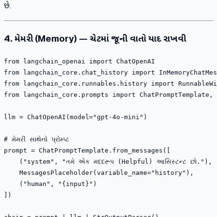
છે.
4. મેમરી (Memory) — ચેટમાં જૂની વાતો યાદ રાખવી
from langchain_openai import ChatOpenAI

from langchain_core.chat_history import InMemoryChatMes
from langchain_core.runnables.history import RunnableWi
from langchain_core.prompts import ChatPromptTemplate, 
llm = ChatOpenAI(model="gpt-4o-mini")

# મેમરી સાથેનો પ્રોમ્પ્ટ 

prompt = ChatPromptTemplate.from_messages([

    ("system", "તમે એક મદદરૂપ (Helpful) આસિસ્ટન્ટ છો."),

    MessagesPlaceholder(variable_name="history"),

    ("human", "{input}")

])
