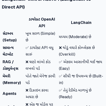
Direct API)
ડાયરેક્ટ OpenAI
LangChain
API
સેટઅપ
ખૂબ સરળ (Simple)
મધ્યમ (Moderate) છે
(Setup)
છે
સામાન્ય
✅ ડાયરેક્ટ API વધુ
❌ થોડું વધારે કોમ્પ્લેક્સ છે
ચેટબોટ
સારું
(Overkill)
RAG /
❌ ઘણો લાંબો કોડ
✅ એકદમ આસાનીથી થઈ જાય
ડોક્યુમેન્ટ્સ
લખવો પડે
(Easy)
મેમરી
પોતે જાતે મેનેજ કરવી
✅ સીધી જ ઉપલબ્ધ છે (Built-
(Memory)
પડે
in)
❌ ડિઝાઇન કરવા
✅ તેનું રેડીમેડ માળખું છે
Agents
અઘરા છે
(Ready)
❌ એક જ મોડેલ પર