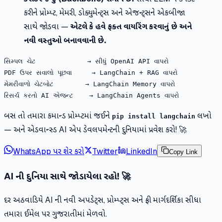
કરીને પ્રોમ્પ્ટ, મેમરી, ડોક્યુમેન્ટ્સ અને એજન્ટ્સને એકબીજા
સાથે જોડવા —
એટલે કે હવે ફક્ત વાયરિંગ કરવાનું છે અને
નવી વસ્તુઓ બનાવવાની છે.
સિમ્પલ ચેટ             → સીધું OpenAI API વાપરો

PDF ઉપર સવાલો પૂછવા     → LangChain + RAG વાપરો

મેમરીવાળો ચેટબોટ        → LangChain Memory વાપરો

બસ તો તમારા કમાન્ડ પ્રોમ્પ્ટમાં જઈને
લખો
pip install langchain
— અને એડવાન્સ્ડ AI એપ ડેવલપમેન્ટની દુનિયામાં પ્રવેશ કરો! 🚀
WhatsApp પર શેર કરો
Twitter
LinkedIn
Copy Link
AI ની દુનિયા સાથે જોડાયેલા રહો! 🚀
દર અઠવાડિયે AI ની નવી અપડેટ્સ, પ્રોમ્પ્ટ્સ અને ફ્રી માર્ગદર્શિકા સીધા
તમારા ઈમેલ પર ગુજરાતીમાં મેળવો.