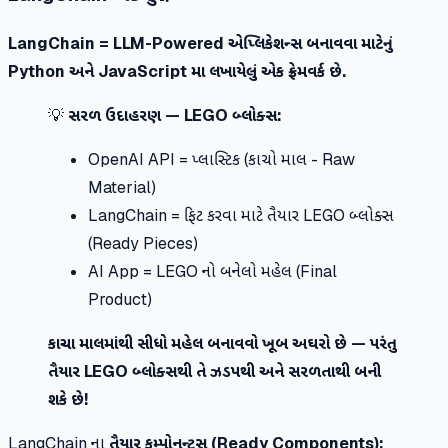
LangChain = LLM-Powered એપ્લિકેશન્સ બનાવવા માટેનું
Python અને JavaScript મા લખાયેલું એક ફ્રેમવર્ક છે.
💡
સરળ ઉદાહરણ — LEGO બ્લોક્સ:
OpenAI API = પ્લાસ્ટિક (કાચો માલ - Raw
Material)
LangChain = ફિટ કરવા માટે તૈયાર LEGO બ્લોક્સ
(Ready Pieces)
AI App = LEGO નો બનેલો મહેલ (Final
Product)
કાચા માલમાંથી સીધો મહેલ બનાવવો ખૂબ અઘરો છે — પરંતુ
તૈયાર LEGO બ્લોક્સથી તે ઝડપથી અને સરળતાથી બની
શકે છે!
LangChain ના
તૈયાર કમ્પોનન્ટ્સ (Ready Components):