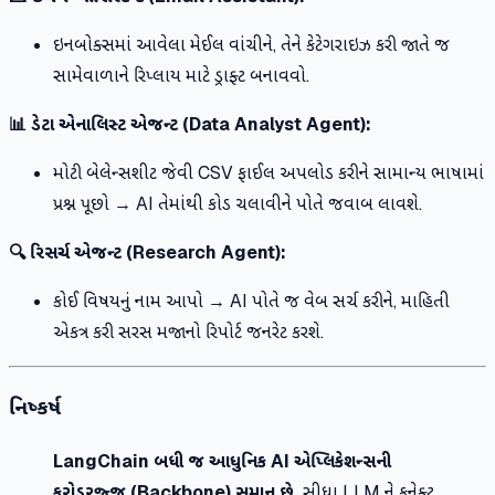
ઇનબોક્સમાં આવેલા મેઈલ વાંચીને, તેને કેટેગરાઇઝ કરી જાતે જ
સામેવાળાને રિપ્લાય માટે ડ્રાફ્ટ બનાવવો.
📊 ડેટા એનાલિસ્ટ એજન્ટ (Data Analyst Agent):
મોટી બેલેન્સશીટ જેવી CSV ફાઈલ અપલોડ કરીને સામાન્ય ભાષામાં
પ્રશ્ન પૂછો → AI તેમાંથી કોડ ચલાવીને પોતે જવાબ લાવશે.
🔍 રિસર્ચ એજન્ટ (Research Agent):
કોઈ વિષયનું નામ આપો → AI પોતે જ વેબ સર્ચ કરીને, માહિતી
એકત્ર કરી સરસ મજાનો રિપોર્ટ જનરેટ કરશે.
નિષ્કર્ષ
LangChain બધી જ આધુનિક AI એપ્લિકેશન્સની
કરોડરજ્જુ (Backbone) સમાન છે.
સીધા LLM ને કનેક્ટ