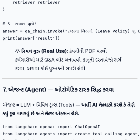
    retriever=retriever

)

# 5. સવાલ પૂછો!

answer = qa_chain.invoke("રજાના નિયમો (Leave Policy) શું છે
💡
રિયલ યુઝ (Real Use):
કંપનીની PDF પરથી
કર્મચારીઓ માટે Q&A બોટ બનાવવો, કાનૂની દસ્તાવેજો સર્ચ
કરવા, અથવા કોઈ પુસ્તકની સમરી લેવી.
7. એજન્ટ (Agent) — ઓટોમેટિક ટાસ્ક સિદ્ધ કરવા
એજન્ટ = LLM + વિવિધ ટૂલ્સ (Tools) —
અહીં AI જાતે નક્કી કરશે કે તેણે
કયું ટૂલ વાપરવું છે અને જાતે જ એક્સન લેશે.
from langchain_openai import ChatOpenAI

from langchain.agents import create_tool_calling_agent,