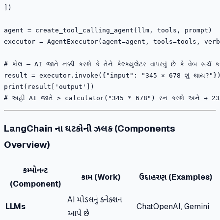
])

agent = create_tool_calling_agent(llm, tools, prompt)

executor = AgentExecutor(agent=agent, tools=tools, verb
# કોલ — AI જાતે નક્કી કરશે કે તેને કેલ્ક્યુલેટર વાપરવું છે કે વેબ સર્ચ કરવ
result = executor.invoke({"input": "345 × 678 શું થાય?"})
print(result['output'])

LangChain ના ઘટકોની ઝલક (Components
Overview)
કમ્પોનન્ટ
કામ (Work)
ઉદાહરણ (Examples)
(Component)
AI મોડલનું કનેક્શન
LLMs
ChatOpenAI, Gemini
આપે છે