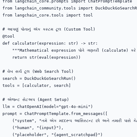
from langchain_core.prompts import ChatPromptTemplate

from langchain_community.tools import DuckDuckGoSearchR
from langchain_core.tools import tool

# આપણું પોતાનું ઍક કસ્ટમ ટૂલ (Custom Tool)

@tool

def calculator(expression: str) -> str:

    """Mathematical expression પોતે ગણતરી (calculate) કરે 
    return str(eval(expression))

# વેબ સર્ચ ટૂલ (Web Search Tool)

search = DuckDuckGoSearchRun()

tools = [calculator, search]

# એજન્ટ સેટઅપ (Agent Setup)

llm = ChatOpenAI(model="gpt-4o-mini")

prompt = ChatPromptTemplate.from_messages([

    ("system", "તમે એક મદદરૂપ આસિસ્ટન્ટ છો અને તમારી પાસે કેટલ
    ("human", "{input}"),

    ("placeholder", "{agent_scratchpad}")
