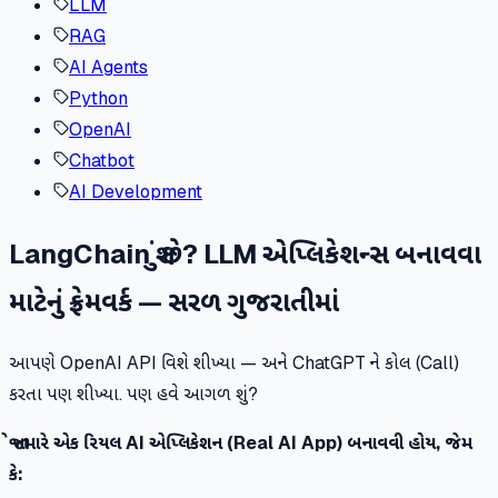
LLM
RAG
AI Agents
Python
OpenAI
Chatbot
AI Development
LangChain શું છે? LLM એપ્લિકેશન્સ બનાવવા
માટેનું ફ્રેમવર્ક — સરળ ગુજરાતીમાં
આપણે OpenAI API વિશે શીખ્યા — અને ChatGPT ને કોલ (Call)
કરતા પણ શીખ્યા. પણ હવે આગળ શું?
જો તમારે એક રિયલ AI એપ્લિકેશન (Real AI App) બનાવવી હોય, જેમ
કે: