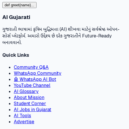
def greet(name)...
AI Gujarati
ગુજરાતી ભાષામાં કૃત્રિમ બુદ્ધિમત્તા (AI) શીખવા માટેનું સર્વશ્રેષ્ઠ ઓપન-
સોર્સ પ્લેટફોર્મ. અમારો ઉદ્દેશ્ય છે દરેક ગુજરાતીને Future-Ready
બનાવવાનો.
Quick Links
Community Q&A
WhatsApp Community
🤖 WhatsApp AI Bot
YouTube Channel
AI Glossary
About Mission
Student Corner
AI Jobs in Gujarat
AI Tools
Advertise