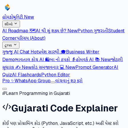
હોમ
કોમ્યુનિટી
New
શીખો
AI Roadmap 🗺️
AI થી શું શક્ય છે?
New
Python ગુજરાતી
Student
Corner
પરિચય (About)
ટૂલ્સ
ગુજ્જુ AI Chat
Hot
પ્રવેશ સારથી 🎓
Business Writer
Demo
ભાવતાલ કોચ AI 🛍️
બા નો ઠપકો 👵
હોમવર્ક AI 📚
New
જોડણી
સુધારક ✍️
New
કોડ સમજાવનાર 💻
New
Prompt Generator
AI
Quiz
AI Flashcards
Python Editor
Pro
✨
WhatsApp Group
વાંચવાનું શરૂ કરો
Learn Programming in Gujarati
Gujarati Code Explainer
કોઈ પણ પ્રોગ્રામિંગ કોડ (Python, JavaScript, etc.) અહીં પેસ્ટ કરો