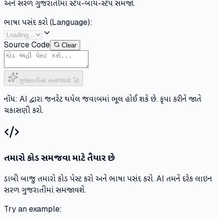
અને સરળ ગુજરાતીમાં સ્ટેપ-બાય-સ્ટેપ સમજો.
ભાષા પસંદ કરો (Language):
Source Code
Clear
ગુજરાતીમાં સમજાવો 🚀
નોંધ: AI દ્વારા જનરેટ થયેલ જવાબમાં ભૂલ હોઈ શકે છે. કૃપા કરીને જાતે
ચકાસણી કરો.
તમારો કોડ સમજવા માટે તૈયાર છે
ડાબી બાજુ તમારો કોડ પેસ્ટ કરો અને ભાષા પસંદ કરો. AI તમને દરેક લાઇન
સરળ ગુજરાતીમાં સમજાવશે.
Try an example: