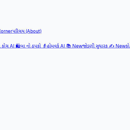
Corner
પરિચય (About)
કોચ AI 🛍️
બા નો ઠપકો 👵
હોમવર્ક AI 📚
New
જોડણી સુધારક ✍️
New
ક