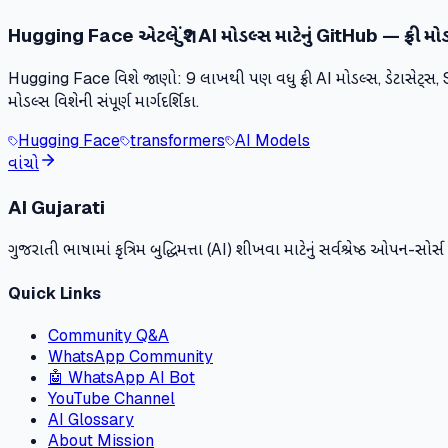
Hugging Face એટલે શું? AI મોડલ્સ માટેનું GitHub — ફ્રી મોડ
Hugging Face વિશે જાણો: 9 લાખથી પણ વધુ ફ્રી AI મોડલ્સ, ડેટાસેટ્સ
મોડલ્સ વિશેની સંપૂર્ણ માર્ગદર્શિકા.
Hugging Face
transformers
AI Models
વાંચો
AI Gujarati
ગુજરાતી ભાષામાં કૃત્રિમ બુદ્ધિમત્તા (AI) શીખવા માટેનું સર્વશ્રેષ્ઠ ઓપન-સો
Quick Links
Community Q&A
WhatsApp Community
🤖 WhatsApp AI Bot
YouTube Channel
AI Glossary
About Mission