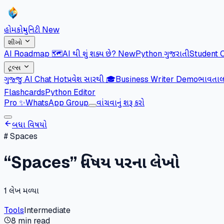
હોમ
કોમ્યુનિટી
New
શીખો
AI Roadmap 🗺️
AI થી શું શક્ય છે?
New
Python ગુજરાતી
Student 
ટૂલ્સ
ગુજ્જુ AI Chat
Hot
પ્રવેશ સારથી 🎓
Business Writer Demo
ભાવતાલ 
Flashcards
Python Editor
Pro
✨
WhatsApp Group
વાંચવાનું શરૂ કરો
બધા વિષયો
#
Spaces
“
Spaces
” વિષય પરના લેખો
1
લેખ મળ્યા
Tools
Intermediate
8 min read