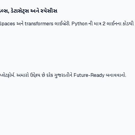
લ્સ, ડેટાસેટ્સ અને સ્પેસીસ
, Spaces અને transformers લાઈબ્રેરી. Python ની માત્ર 2 લાઈનના કોડથ
ર્સ પ્લેટફોર્મ. અમારો ઉદ્દેશ્ય છે દરેક ગુજરાતીને Future-Ready બનાવવાનો.