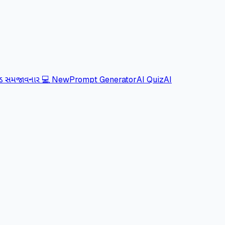
ોડ સમજાવનાર 💻
New
Prompt Generator
AI Quiz
AI