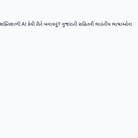
ી શક્તિશાળી AI કેવી રીતે બનાવવું? ગુજરાતી સહિતની ભારતીય ભાષાઓના