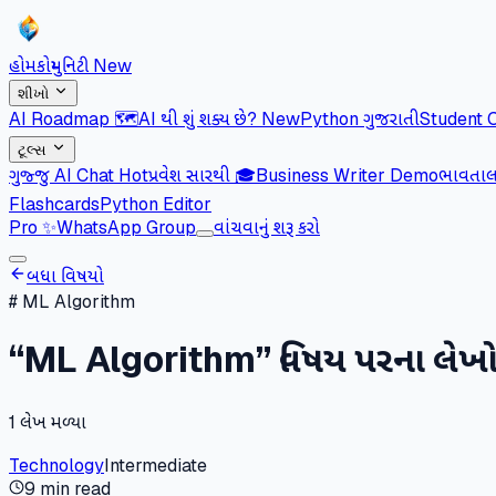
હોમ
કોમ્યુનિટી
New
શીખો
AI Roadmap 🗺️
AI થી શું શક્ય છે?
New
Python ગુજરાતી
Student 
ટૂલ્સ
ગુજ્જુ AI Chat
Hot
પ્રવેશ સારથી 🎓
Business Writer Demo
ભાવતાલ 
Flashcards
Python Editor
Pro
✨
WhatsApp Group
વાંચવાનું શરૂ કરો
બધા વિષયો
#
ML Algorithm
“
ML Algorithm
” વિષય પરના લેખ
1
લેખ મળ્યા
Technology
Intermediate
9 min read