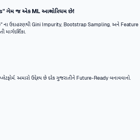
 ગેમ જ એક ML આલ્ગોરિધમ છે!
" ના ઉદાહરણથી Gini Impurity, Bootstrap Sampling, અને Featur
માર્ગદર્શિકા.
ર્સ પ્લેટફોર્મ. અમારો ઉદ્દેશ્ય છે દરેક ગુજરાતીને Future-Ready બનાવવાનો.