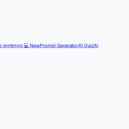
ોડ સમજાવનાર 💻
New
Prompt Generator
AI Quiz
AI