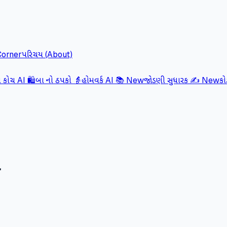
Corner
પરિચય (About)
કોચ AI 🛍️
બા નો ઠપકો 👵
હોમવર્ક AI 📚
New
જોડણી સુધારક ✍️
New
ક
ો