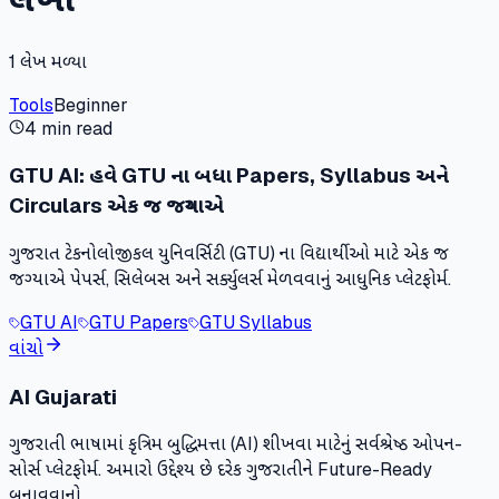
1
લેખ મળ્યા
Tools
Beginner
4 min read
GTU AI: હવે GTU ના બધા Papers, Syllabus અને
Circulars એક જ જગ્યાએ
ગુજરાત ટેકનોલોજીકલ યુનિવર્સિટી (GTU) ના વિદ્યાર્થીઓ માટે એક જ
જગ્યાએ પેપર્સ, સિલેબસ અને સર્ક્યુલર્સ મેળવવાનું આધુનિક પ્લેટફોર્મ.
GTU AI
GTU Papers
GTU Syllabus
વાંચો
AI Gujarati
ગુજરાતી ભાષામાં કૃત્રિમ બુદ્ધિમત્તા (AI) શીખવા માટેનું સર્વશ્રેષ્ઠ ઓપન-
સોર્સ પ્લેટફોર્મ. અમારો ઉદ્દેશ્ય છે દરેક ગુજરાતીને Future-Ready
બનાવવાનો.