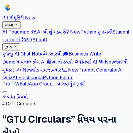
હોમ
કોમ્યુનિટી
New
શીખો
AI Roadmap 🗺️
AI થી શું શક્ય છે?
New
Python ગુજરાતી
Student
Corner
પરિચય (About)
ટૂલ્સ
ગુજ્જુ AI Chat
Hot
પ્રવેશ સારથી 🎓
Business Writer
Demo
ભાવતાલ કોચ AI 🛍️
બા નો ઠપકો 👵
હોમવર્ક AI 📚
New
જોડણી
સુધારક ✍️
New
કોડ સમજાવનાર 💻
New
Prompt Generator
AI
Quiz
AI Flashcards
Python Editor
Pro
✨
WhatsApp Group
વાંચવાનું શરૂ કરો
બધા વિષયો
#
GTU Circulars
“
GTU Circulars
” વિષય પરના
લેખો