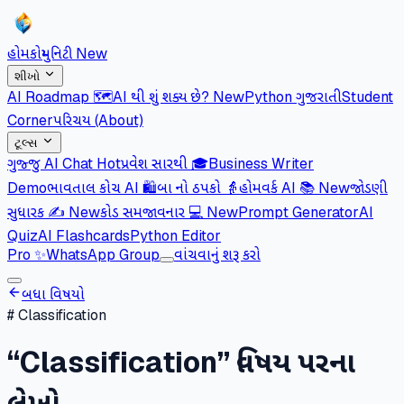
હોમ
કોમ્યુનિટી
New
શીખો
AI Roadmap 🗺️
AI થી શું શક્ય છે?
New
Python ગુજરાતી
Student
Corner
પરિચય (About)
ટૂલ્સ
ગુજ્જુ AI Chat
Hot
પ્રવેશ સારથી 🎓
Business Writer
Demo
ભાવતાલ કોચ AI 🛍️
બા નો ઠપકો 👵
હોમવર્ક AI 📚
New
જોડણી
સુધારક ✍️
New
કોડ સમજાવનાર 💻
New
Prompt Generator
AI
Quiz
AI Flashcards
Python Editor
Pro
✨
WhatsApp Group
વાંચવાનું શરૂ કરો
બધા વિષયો
#
Classification
“
Classification
” વિષય પરના
લેખો