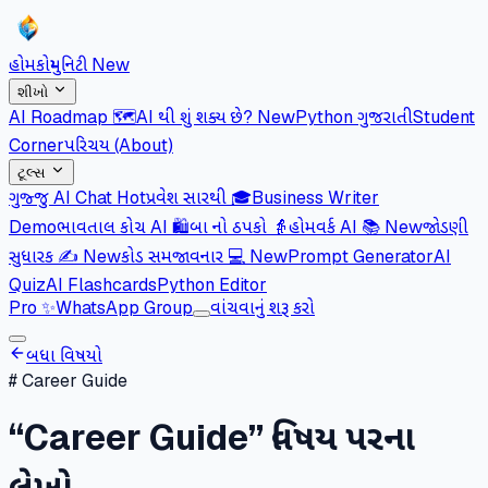
હોમ
કોમ્યુનિટી
New
શીખો
AI Roadmap 🗺️
AI થી શું શક્ય છે?
New
Python ગુજરાતી
Student
Corner
પરિચય (About)
ટૂલ્સ
ગુજ્જુ AI Chat
Hot
પ્રવેશ સારથી 🎓
Business Writer
Demo
ભાવતાલ કોચ AI 🛍️
બા નો ઠપકો 👵
હોમવર્ક AI 📚
New
જોડણી
સુધારક ✍️
New
કોડ સમજાવનાર 💻
New
Prompt Generator
AI
Quiz
AI Flashcards
Python Editor
Pro
✨
WhatsApp Group
વાંચવાનું શરૂ કરો
બધા વિષયો
#
Career Guide
“
Career Guide
” વિષય પરના
લેખો