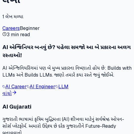
1
લેખ મળ્યા
Careers
Beginner
3 min read
AI એન્જિનિયર બનવું છે? પહેલા સમજો આ બે પ્રકારના અલગ
રસ્તાઓ!
AI એન્જિનિયરિંગમાં પણ બે મુખ્ય પ્રકારના નિષ્ણાતો હોય છે: Builds with
LLMs અને Builds LLMs. જાણો તમારે કયા રસ્તે જવું જોઈએ.
AI Career
AI Engineer
LLM
વાંચો
AI Gujarati
ગુજરાતી ભાષામાં કૃત્રિમ બુદ્ધિમત્તા (AI) શીખવા માટેનું સર્વશ્રેષ્ઠ ઓપન-
સોર્સ પ્લેટફોર્મ. અમારો ઉદ્દેશ્ય છે દરેક ગુજરાતીને Future-Ready
બનાવવાનો.