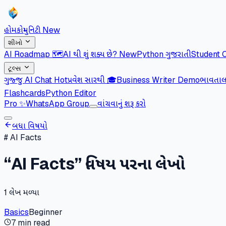
હોમ
કોમ્યુનિટી
New
શીખો
AI Roadmap 🗺️
AI થી શું શક્ય છે?
New
Python ગુજરાતી
Student 
ટૂલ્સ
ગુજ્જુ AI Chat
Hot
પ્રવેશ સારથી 🎓
Business Writer Demo
ભાવતાલ 
Flashcards
Python Editor
Pro
✨
WhatsApp Group
વાંચવાનું શરૂ કરો
બધા વિષયો
#
AI Facts
“
AI Facts
” વિષય પરના લેખો
1
લેખ મળ્યા
Basics
Beginner
7 min read