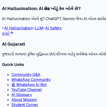
AI Hallucination: AI ક્યારેક ખોટું કેમ બોલે છે?
AI Hallucination એટલે શું? ChatGPT, Gemini જેવા AI મોડલ ક્યારેક 
AI Hallucination
LLM
AI Safety
વાંચો
AI Gujarati
ગુજરાતી ભાષામાં કૃત્રિમ બુદ્ધિમત્તા (AI) શીખવા માટેનું સર્વશ્રેષ્ઠ ઓપન-સો
Quick Links
Community Q&A
WhatsApp Community
🤖 WhatsApp AI Bot
YouTube Channel
AI Glossary
About Mission
Student Corner