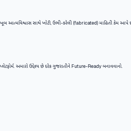
ખૂબ આત્મવિશ્વાસ સાથે ખોટી, ઉભી-કરેલી (fabricated) માહિતી કેમ આપે 
ર્સ પ્લેટફોર્મ. અમારો ઉદ્દેશ્ય છે દરેક ગુજરાતીને Future-Ready બનાવવાનો.