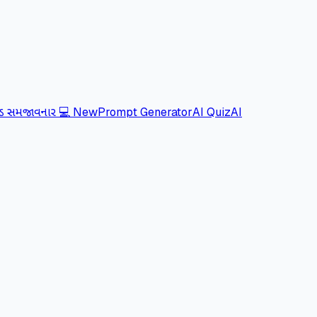
ોડ સમજાવનાર 💻
New
Prompt Generator
AI Quiz
AI