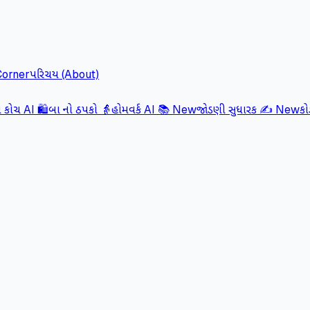
Corner
પરિચય (About)
કોચ AI 🛍️
બા નો ઠપકો 👵
હોમવર્ક AI 📚
New
જોડણી સુધારક ✍️
New
ક