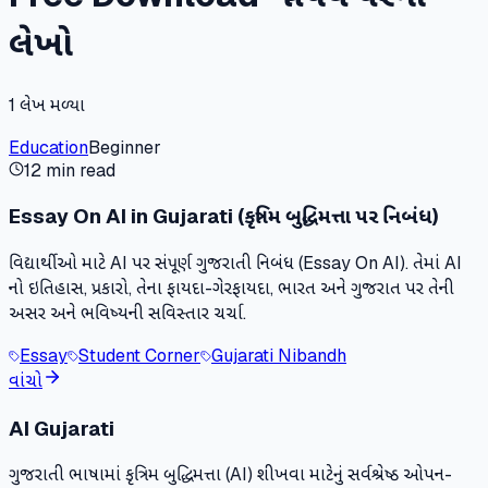
લેખો
1
લેખ મળ્યા
Education
Beginner
12 min read
Essay On AI in Gujarati (કૃત્રિમ બુદ્ધિમત્તા પર નિબંધ)
વિદ્યાર્થીઓ માટે AI પર સંપૂર્ણ ગુજરાતી નિબંધ (Essay On AI). તેમાં AI
નો ઇતિહાસ, પ્રકારો, તેના ફાયદા-ગેરફાયદા, ભારત અને ગુજરાત પર તેની
અસર અને ભવિષ્યની સવિસ્તાર ચર્ચા.
Essay
Student Corner
Gujarati Nibandh
વાંચો
AI Gujarati
ગુજરાતી ભાષામાં કૃત્રિમ બુદ્ધિમત્તા (AI) શીખવા માટેનું સર્વશ્રેષ્ઠ ઓપન-