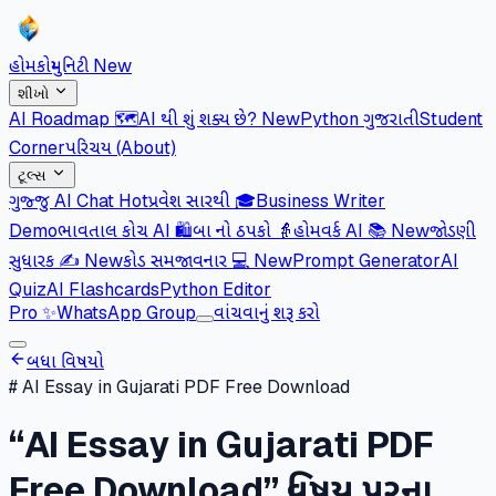
હોમ
કોમ્યુનિટી
New
શીખો
AI Roadmap 🗺️
AI થી શું શક્ય છે?
New
Python ગુજરાતી
Student
Corner
પરિચય (About)
ટૂલ્સ
ગુજ્જુ AI Chat
Hot
પ્રવેશ સારથી 🎓
Business Writer
Demo
ભાવતાલ કોચ AI 🛍️
બા નો ઠપકો 👵
હોમવર્ક AI 📚
New
જોડણી
સુધારક ✍️
New
કોડ સમજાવનાર 💻
New
Prompt Generator
AI
Quiz
AI Flashcards
Python Editor
Pro
✨
WhatsApp Group
વાંચવાનું શરૂ કરો
બધા વિષયો
#
AI Essay in Gujarati PDF Free Download
“
AI Essay in Gujarati PDF
Free Download
” વિષય પરના